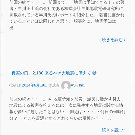
前回の続き・・・。 前回まで、「地震は予知できる！」の著
者・早川正士氏の会社である株式会社早川地震電磁研究所に
掲載されている早川氏のレポートを紹介した。 著書に書かれ
ていることとほぼ同じだと思う。 現実的に、地震予知は
…
出
続きを読む ›
｢真実の口」2,186 来るべき大地震に備えて ㊾
投稿日:
2024年6月19日
作成者:
ASK Inc.
前回の続き・・・。 4. 地震予知を防災・減災に活かす努力
地震による被害を抑えるには、次に発生する地震に関する情
報が多いに越したことはない。 例えば・・・ ・何日の何時何
…
分？ ・どこを震源とするどれくらいの規模か？ ・
続きを読む ›