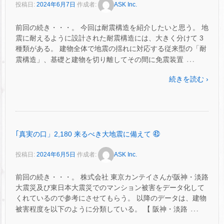
投稿日:
2024年6月7日
作成者:
ASK Inc.
前回の続き・・・。 今回は耐震構造を紹介したいと思う。 地
震に耐えるように設計された耐震構造には、大きく分けて 3
種類がある。 建物全体で地震の揺れに対応する従来型の「耐
…
震構造」、基礎と建物を切り離してその間に免震装置
続きを読む ›
｢真実の口」2,180 来るべき大地震に備えて ㊸
投稿日:
2024年6月5日
作成者:
ASK Inc.
前回の続き・・・。 株式会社 東京カンテイさんが阪神・淡路
大震災及び東日本大震災でのマンション被害をデータ化して
くれているので参考にさせてもらう。 以降のデータは、建物
…
被害程度を以下のように分類している。 【 阪神・淡路