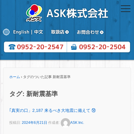
togg
navi
ホーム
›
タグのついた記事 新耐震基準
タグ:
新耐震基準
｢真実の口」2,187 来るべき大地震に備えて ㊿
投稿日:
2024年6月21日
作成者:
ASK Inc.