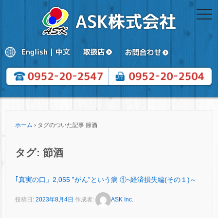
togg
navi
ホーム
›
タグのついた記事 節酒
タグ:
節酒
｢真実の口」2,055 ‟がん”という病 ①~経済損失編(その１)～
投稿日:
2023年8月4日
作成者:
ASK Inc.