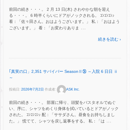
前回の続き・・・。 2 月 13 日(木) さわやかな朝を迎え
る・・・。 6 時半くらいにドアがノックされる。 ｺﾝｺﾝｺﾝ♪
看：「佐々田さん。おはようございます。」 私：「おはよう
…
ございます。」 看：「お変わりありま
続きを読む ›
｢真実の口」2,351 サバイバー SeasonⅡ㊱ ～入院 6 日日 ⅱ
～
投稿日:
2026年7月2日
作成者:
ASK Inc.
前回の続き・・・。 部屋に帰り、頭髪をバスタオルでぬぐ
い、序に、シャツをめくり身体を拭いているとドアがノック
された。 ｺﾝｺﾝｺﾝ♪ 配：「ササダさん。昼食をお持ちしまし
…
た。」 慌てて、シャツを戻し返事をする。 私：「は