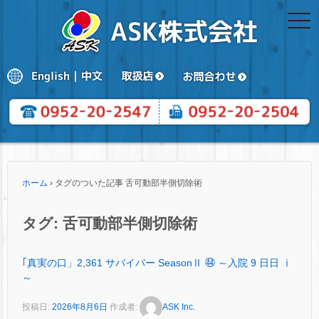
togg
navi
ホーム
›
タグのついた記事 舌可動部半側切除術
タグ:
舌可動部半側切除術
｢真実の口」2,361 サバイバー SeasonⅡ ㊹ ～入院 9 日日 ⅰ
～
投稿日:
2026年8月6日
作成者:
ASK Inc.