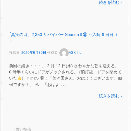
続きを読む ›
｢真実の口」2,350 サバイバー SeasonⅡ㉟ ～入院 6 日日 ⅰ
～
投稿日:
2026年6月30日
作成者:
ASK Inc.
前回の続き・・・。 2 月 12 日(水) さわやかな朝を迎える。
6 時半くらいにドアがノックされる。 (消灯後、ドアを閉めて
いた
) ｺﾝｺﾝｺﾝ♪ 看：「佐々田さん。おはようございます。如
…
何ですか？」 私：「おはよ
続きを読む ›
‹ 古い投稿