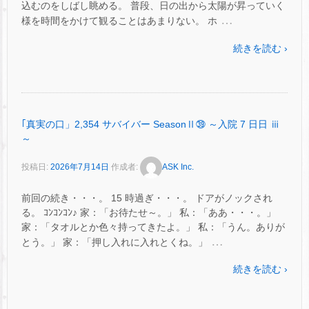
込むのをしばし眺める。 普段、日の出から太陽が昇っていく
…
様を時間をかけて観ることはあまりない。 ホ
続きを読む ›
｢真実の口」2,354 サバイバー SeasonⅡ㊴ ～入院 7 日日 ⅲ
～
投稿日:
2026年7月14日
作成者:
ASK Inc.
前回の続き・・・。 15 時過ぎ・・・。 ドアがノックされ
る。 ｺﾝｺﾝｺﾝ♪ 家：「お待たせ～。」 私：「ああ・・・。」
家：「タオルとか色々持ってきたよ。」 私：「うん。ありが
…
とう。」 家：「押し入れに入れとくね。」
続きを読む ›