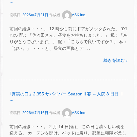
～
投稿日:
2026年7月21日
作成者:
ASK Inc.
前回の続き・・・。 12 時少し前にドアがノックされた。 ｺﾝｺ
ﾝｺﾝ♪ 配：「佐々田さん。昼食をお持ちしました。」 私：「あ
りがとうございます。」 配：「こちらで良いですか？」 私：
…
「はい。」 ・・・と、昼食の画像とデ
続きを読む ›
｢真実の口」2,355 サバイバー SeasonⅡ㊵ ～入院 8 日日 ⅰ
～
投稿日:
2026年7月16日
作成者:
ASK Inc.
前回の続き・・・。 2 月 14 日(金)。 この日も清々しい朝を
迎える。 カーテンを開け、ベッドに戻り、部屋に朝陽が差し