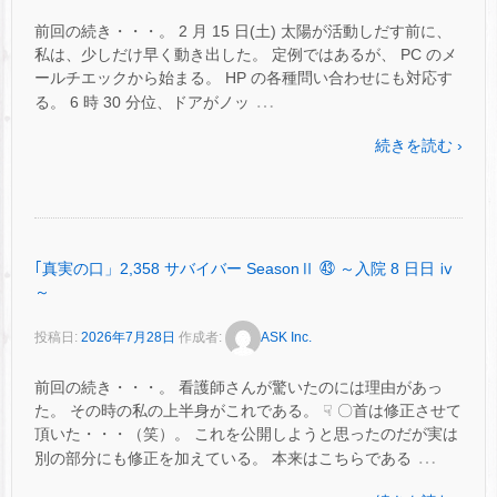
前回の続き・・・。 2 月 15 日(土) 太陽が活動しだす前に、
私は、少しだけ早く動き出した。 定例ではあるが、 PC のメ
ールチエックから始まる。 HP の各種問い合わせにも対応す
…
る。 6 時 30 分位、ドアがノッ
続きを読む ›
｢真実の口」2,358 サバイバー SeasonⅡ ㊸ ～入院 8 日日 ⅳ
～
投稿日:
2026年7月28日
作成者:
ASK Inc.
前回の続き・・・。 看護師さんが驚いたのには理由があっ
た。 その時の私の上半身がこれである。 ☟ 〇首は修正させて
頂いた・・・（笑）。 これを公開しようと思ったのだが実は
…
別の部分にも修正を加えている。 本来はこちらである