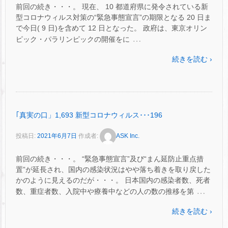
前回の続き・・・。 現在、 10 都道府県に発令されている新
型コロナウィルス対策の“緊急事態宣言”の期限となる 20 日ま
で今日( 9 日)を含めて 12 日となった。 政府は、東京オリン
…
ピック・パラリンピックの開催をに
続きを読む ›
｢真実の口」1,693 新型コロナウィルス･･･196
投稿日:
2021年6月7日
作成者:
ASK Inc.
前回の続き・・・。 “緊急事態宣言”及び“まん延防止重点措
置”が延長され、国内の感染状況はやや落ち着きを取り戻した
かのように見えるのだが・・・。 日本国内の感染者数、死者
…
数、重症者数、入院中や療養中などの人の数の推移を第
続きを読む ›