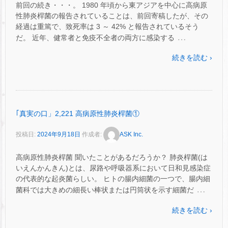
前回の続き・・・。 1980 年頃から東アジアを中心に高病原
性肺炎桿菌の報告されていることは、前回寄稿したが、その
経過は重篤で、致死率は 3 ～ 42% と報告されているそう
…
だ。 近年、健常者と免疫不全者の両方に感染する
続きを読む ›
｢真実の口」2,221 高病原性肺炎桿菌①
投稿日:
2024年9月18日
作成者:
ASK Inc.
高病原性肺炎桿菌 聞いたことがあるだろうか？ 肺炎桿菌(は
いえんかんきん)とは、尿路や呼吸器系において日和見感染症
の代表的な起炎菌らしい。 ヒトの腸内細菌の一つで、腸内細
…
菌科では大きめの細長い棒状または円筒状を示す細菌だ
続きを読む ›