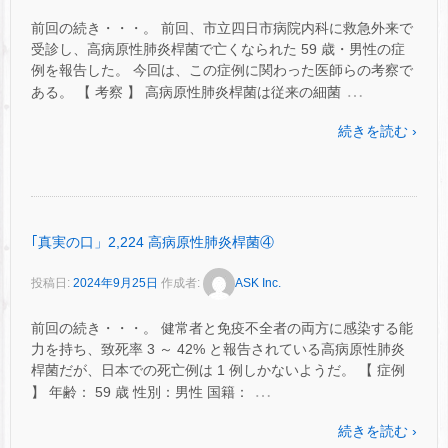
前回の続き・・・。 前回、市立四日市病院内科に救急外来で
受診し、高病原性肺炎桿菌で亡くなられた 59 歳・男性の症
例を報告した。 今回は、この症例に関わった医師らの考察で
…
ある。 【 考察 】 高病原性肺炎桿菌は従来の細菌
続きを読む ›
｢真実の口」2,224 高病原性肺炎桿菌④
投稿日:
2024年9月25日
作成者:
ASK Inc.
前回の続き・・・。 健常者と免疫不全者の両方に感染する能
力を持ち、致死率 3 ～ 42% と報告されている高病原性肺炎
桿菌だが、日本での死亡例は 1 例しかないようだ。 【 症例
…
】 年齢： 59 歳 性別：男性 国籍：
続きを読む ›