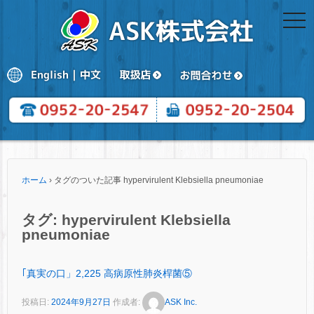
togg
navi
ホーム
›
タグのついた記事 hypervirulent Klebsiella pneumoniae
タグ:
hypervirulent Klebsiella
pneumoniae
｢真実の口」2,225 高病原性肺炎桿菌⑤
投稿日:
2024年9月27日
作成者:
ASK Inc.