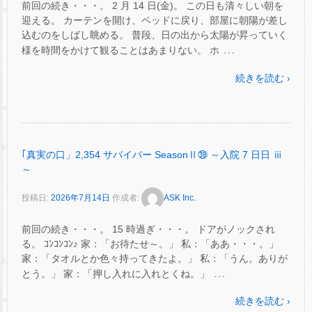
前回の続き・・・。 2 月 14 日(金)。 この日も清々しい朝を
迎える。 カーテンを開け、ベッドに戻り、部屋に朝陽が差し
込むのをしばし眺める。 普段、日の出から太陽が昇っていく
…
様を時間をかけて観ることはあまりない。 ホ
続きを読む ›
｢真実の口」2,354 サバイバー SeasonⅡ㊴ ～入院 7 日日 ⅲ
～
投稿日:
2026年7月14日
作成者:
ASK Inc.
前回の続き・・・。 15 時過ぎ・・・。 ドアがノックされ
る。 ｺﾝｺﾝｺﾝ♪ 家：「お待たせ～。」 私：「ああ・・・。」
家：「タオルとか色々持ってきたよ。」 私：「うん。ありが
…
とう。」 家：「押し入れに入れとくね。」
続きを読む ›