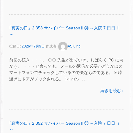
｢真実の口」2,353 サバイバー SeasonⅡ㊳ ～入院 7 日日 ⅱ
～
投稿日:
2026年7月9日
作成者:
ASK Inc.
前回の続き・・・。 ◇◇ 先生が出ていき、しばらく PC に向
かう。 ・・・と言っても、メールの返信が必要かどうかはス
マートフォンでチェックしているので楽なものである。 9 時
…
過ぎにドアがノックされる。 ｺﾝｺﾝｺﾝ♪
続きを読む ›
｢真実の口」2,352 サバイバー SeasonⅡ㊲ ～入院 7 日日 ⅰ
～