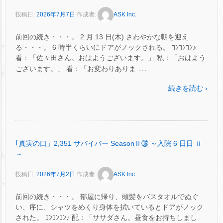
投稿日:
2026年7月7日
作成者:
ASK Inc.
前回の続き・・・。 2 月 13 日(木) さわやかな朝を迎え
る・・・。 6 時半くらいにドアがノックされる。 ｺﾝｺﾝｺﾝ♪
看：「佐々田さん。おはようございます。」 私：「おはよう
…
ございます。」 看：「お変わりありま
続きを読む ›
｢真実の口」2,351 サバイバー SeasonⅡ㊱ ～入院 6 日日 ⅱ
～
投稿日:
2026年7月2日
作成者:
ASK Inc.
前回の続き・・・。 部屋に帰り、頭髪をバスタオルでぬぐ
い、序に、シャツをめくり身体を拭いているとドアがノック
された。 ｺﾝｺﾝｺﾝ♪ 配：「ササダさん。昼食をお持ちしまし