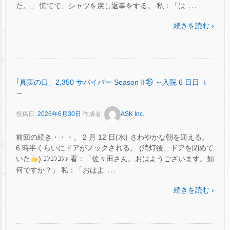
…
た。」 慌てて、シャツを戻し返事をする。 私：「は
続きを読む ›
｢真実の口」2,350 サバイバー SeasonⅡ㉟ ～入院 6 日日 ⅰ
～
投稿日:
2026年6月30日
作成者:
ASK Inc.
前回の続き・・・。 2 月 12 日(水) さわやかな朝を迎える。
6 時半くらいにドアがノックされる。 (消灯後、ドアを閉めて
いた
) ｺﾝｺﾝｺﾝ♪ 看：「佐々田さん。おはようございます。如
…
何ですか？」 私：「おはよ
続きを読む ›