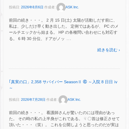
投稿日:
2026年8月6日
作成者:
ASK Inc.
前回の続き・・・。 2 月 15 日(土) 太陽が活動しだす前に、
私は、少しだけ早く動き出した。 定例ではあるが、 PC のメ
ールチエックから始まる。 HP の各種問い合わせにも対応す
…
る。 6 時 30 分位、ドアがノッ
続きを読む ›
｢真実の口」2,358 サバイバー SeasonⅡ ㊸ ～入院 8 日日 ⅳ
～
投稿日:
2026年7月28日
作成者:
ASK Inc.
前回の続き・・・。 看護師さんが驚いたのには理由があっ
た。 その時の私の上半身がこれである。 ☟ 〇首は修正させて
頂いた・・・（笑）。 これを公開しようと思ったのだが実は