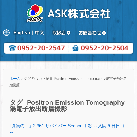
togg
navi
ホーム
›
タグのついた記事 Positron Emission Tomography陽電子放出断
層撮影
タグ:
Positron Emission Tomography
陽電子放出断層撮影
｢真実の口」2,361 サバイバー SeasonⅡ ㊹ ～入院 9 日日 ⅰ
～