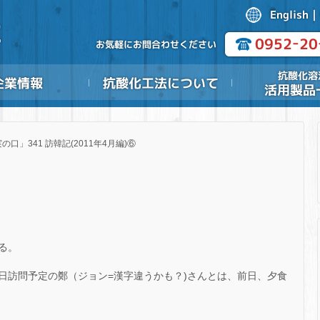
の口」341 訪韓記(2011年4月編)⑥
る。
日訪問予定の鄭（ジョン=漢字違うかも？)さんとは、前日、夕食