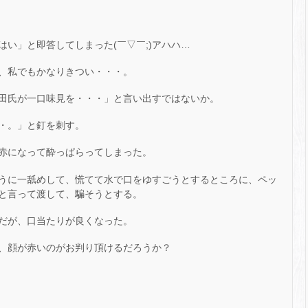
い」と即答してしまった(￣▽￣;)アハハ…
、私でもかなりきつい・・・。
田氏が一口味見を・・・」と言い出すではないか。
・。」と釘を刺す。
赤になって酔っぱらってしまった。
うに一舐めして、慌てて水で口をゆすごうとするところに、ペッ
と言って渡して、騙そうとする。
だが、口当たりが良くなった。
、顔が赤いのがお判り頂けるだろうか？