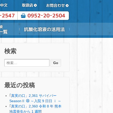
検索
検索:
最近の投稿
｢真実の口」2,361 サバイバー
SeasonⅡ ㊹ ～入院 9 日日 ⅰ ～
｢真実の口」2,360 令和 8 年 熊本
地震発生から 1 週間