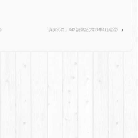
⑤
「真実の口」342 訪韓記(2011年4月編)⑦
›