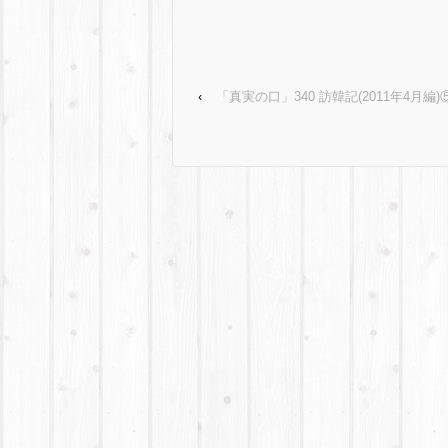
‹
「真実の口」340 訪韓記(2011年4月編)