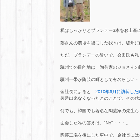
私はしっかりとブランデー3本をお土産に頂い
鄭さんの農場を後にした我々は、驪州(ヨ
ただ、ブランデーの酔いで、会田氏も私
驪州での目的地は、陶芸家のジョさんの
驪州一帯が陶芸の町として有名らしい・
金社長によると、
2010年6月に訪韓した
製造出来なくなったとのことで、その代
何でも、韓国でも著名な陶芸家の先生ら
面会した私の答えは、“No”・・・。
陶芸工場を後にした車中で、金社長には