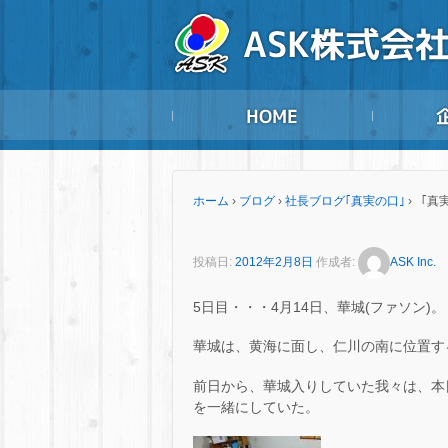
ホーム
›
ブログ
›
社長ブログ｢真実の口｣
›
「真実
投稿日:
2012年2月8日
作成者:
ASK Inc.
5日目・・・4月14日、華城(ファソン)。
華城は、黄海に面し、仁川の南に位置す
前日から、華城入りしていた我々は、本
を一緒にしていた。