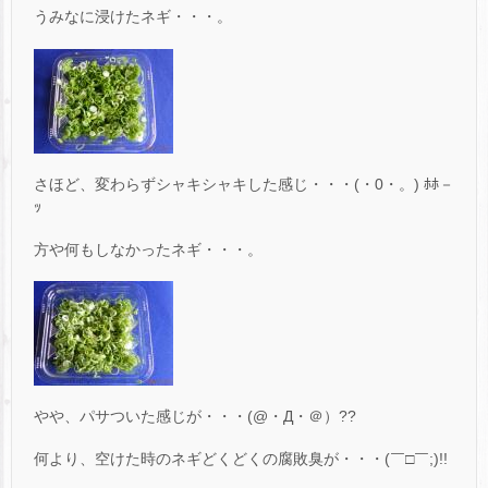
うみなに浸けたネギ・・・。
さほど、変わらずシャキシャキした感じ・・・(・0・。) ﾎﾎ－
ｯ
方や何もしなかったネギ・・・。
やや、パサついた感じが・・・(@・Д・＠）??
何より、空けた時のネギどくどくの腐敗臭が・・・(￣□￣;)!!