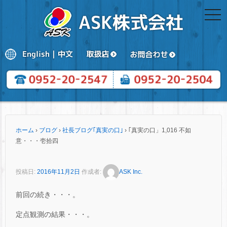
togg
navi
ホーム
›
ブログ
›
社長ブログ｢真実の口｣
›
｢真実の口」1,016 不如
意・・・壱拾四
投稿日:
2016年11月2日
作成者:
ASK Inc.
前回の続き・・・。
定点観測の結果・・・。