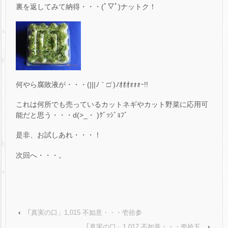
裏を返してみて納得・・・(ﾟ▽ﾟ)ナットク！
何やら腐敗液が・・・(|||ﾉ｀□´)ﾉｵｵｵｫｫｫｰ!!
これは何所でも売っているカットネギやカット野菜に応用可
能だと思う・・・d(>_・ )ｸﾞｯｼﾞｮﾌﾞ
是非、お試しあれ・・・！
次回へ・・・。
‹
｢真実の口」1,015 不如意・・・壱拾参
｢真実の口」1,017 不如意・・・壱拾五
›