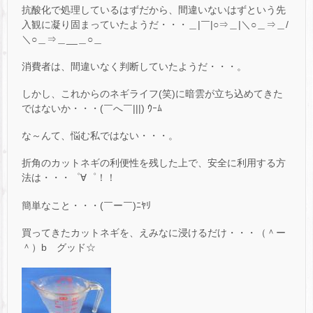
抗酸化で処理しているはずだから、間違いないはずという先
入観に凝り固まっていたようだ・・・＿|￣|○⇒＿|＼○＿⇒＿/
＼○＿⇒＿__＿○＿
消費者は、間違いなく判断していたようだ・・・。
しかし、これからのネギライフ(笑)に暗雲が立ち込めてきた
ではないか・・・(￣へ￣|||) ｳｰﾑ
な～んて、悩む私ではない・・・。
折角のカットネギの利便性を残した上で、安全に利用する方
法は・・・゜∀゜！！
簡単なこと・・・(￣ー￣)ﾆﾔﾘ
買ってきたカットネギを、えみなに浸けるだけ・・・（＾ー
＾）b グッド☆