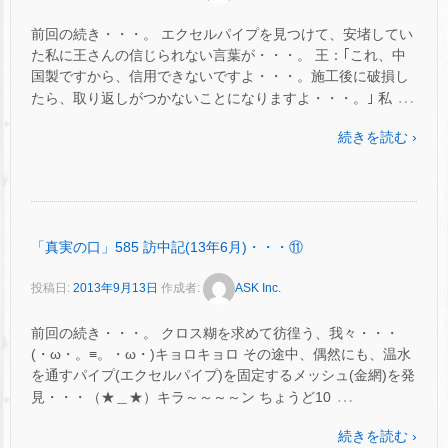
前回の続き・・・。 エクセルパイプを見つけて、安堵してい
た私に王さんの信じられない言葉が・・・。 王：｢これ、中
国製ですから、信用できないですよ・・・。施工後に破損し
…
たら、取り返しがつかないことになりますよ・・・。｣ 私
続きを読む ›
「真実の口」585 訪中記(13年6月)・・・⑪
投稿日:
2013年9月13日
作成者:
ASK Inc.
前回の続き・・・。 クロス糊を求めて彷徨う、我々・・・
(・ω・。≡。・ω・)キョロキョロ その途中、偶然にも、温水
を通すパイプ(エクセルパイプ)を固定するメッシュ(金網)を発
…
見・・・（★＿★）キラ～～～～ン ちょうど10
続きを読む ›