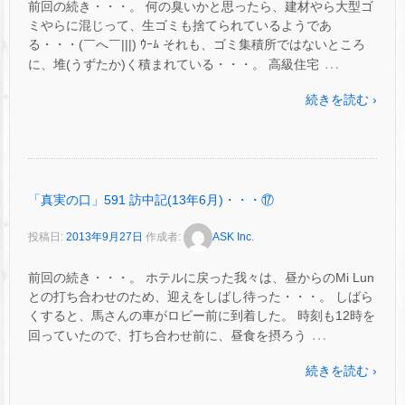
前回の続き・・・。 何の臭いかと思ったら、建材やら大型ゴ
ミやらに混じって、生ゴミも捨てられているようであ
る・・・(￣へ￣|||) ｳｰﾑ それも、ゴミ集積所ではないところ
…
に、堆(うずたか)く積まれている・・・。 高級住宅
続きを読む ›
「真実の口」591 訪中記(13年6月)・・・⑰
投稿日:
2013年9月27日
作成者:
ASK Inc.
前回の続き・・・。 ホテルに戻った我々は、昼からのMi Lun
との打ち合わせのため、迎えをしばし待った・・・。 しばら
くすると、馬さんの車がロビー前に到着した。 時刻も12時を
…
回っていたので、打ち合わせ前に、昼食を摂ろう
続きを読む ›