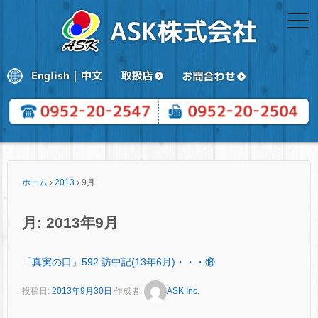
togg
navi
ホーム
›
2013
›
9月
月:
2013年9月
「真実の口」592 訪中記(13年6月)・・・⑱
投稿日:
2013年9月30日
作成者:
ASK Inc.