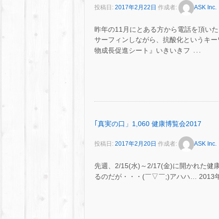
投稿日:
2017年2月22日
作成者:
ASK Inc.
昨年の11月にとある方から電話を頂いた
サーフィンしながら、抗酸化というキー
…
物成長促進シート』いきいきフ
｢真実の口」1,060 健康博覧会2017
投稿日:
2017年2月20日
作成者:
ASK Inc.
先週、2/15(水)～2/17(金)に開か
るのだが・・・(￣▽￣;)アハハ… 201