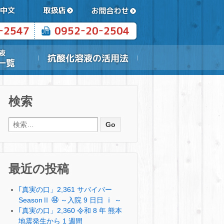
検索
検索:
最近の投稿
｢真実の口」2,361 サバイバー
SeasonⅡ ㊹ ～入院 9 日日 ⅰ ～
｢真実の口」2,360 令和 8 年 熊本
地震発生から 1 週間