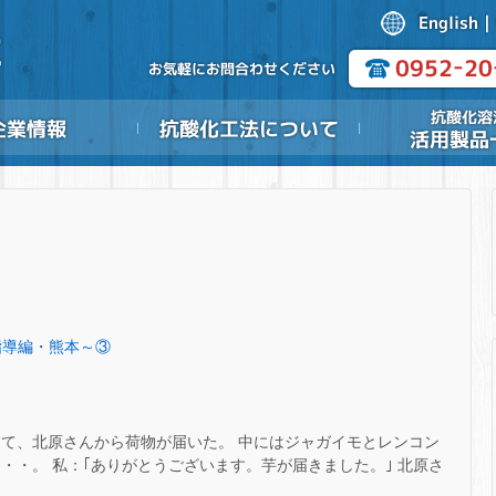
術指導編・熊本～③
して、北原さんから荷物が届いた。 中にはジャガイモとレンコン
・・。 私：｢ありがとうございます。芋が届きました。｣ 北原さ