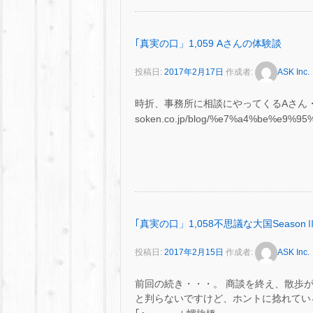
｢真実の口」1,059 Aさんの体験談
投稿日:
2017年2月17日
作成者:
ASK Inc.
時折、事務所に相談にやってくるAさん・・・。 
soken.co.jp/blog/%e7%a4%be%e9
｢真実の口」1,058不思議な大国SeasonⅡ
投稿日:
2017年2月15日
作成者:
ASK Inc.
前回の続き・・・。 商談を終え、散歩が
と判らないですけど、ホントに捻れている