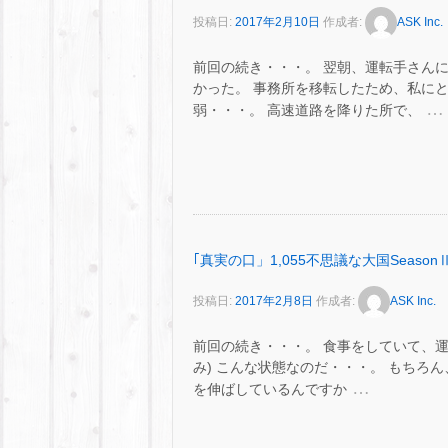
投稿日:
2017年2月10日
作成者:
ASK Inc.
前回の続き・・・。 翌朝、運転手さん
かった。 事務所を移転したため、私に
…
弱・・・。 高速道路を降りた所で、
｢真実の口」1,055不思議な大国SeasonⅡ
投稿日:
2017年2月8日
作成者:
ASK Inc.
前回の続き・・・。 食事をしていて、運
み) こんな状態なのだ・・・。 もちろ
…
を伸ばしているんですか