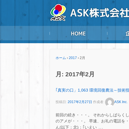
ホーム
›
2017
›
2月
月:
2017年2月
｢真実の口」1,063 環境回復農法～技
投稿日:
2017年2月27日
作成者:
ASK Inc.
前回の続き・・・。 それからしばらく
のアメが・・・。 早速、お礼の電話を・
…
ん(以下：北)：｢いえい