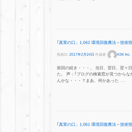
｢真実の口」1,062 環境回復農法～技
投稿日:
2017年2月24日
作成者:
ASK Inc.
前回の続き・・・。 当日、翌日、翌々
た。 声：｢ブログの検索窓が見つから
…
んかな・・・？まあ、何かあった
｢真実の口」1,061 環境回復農法～技