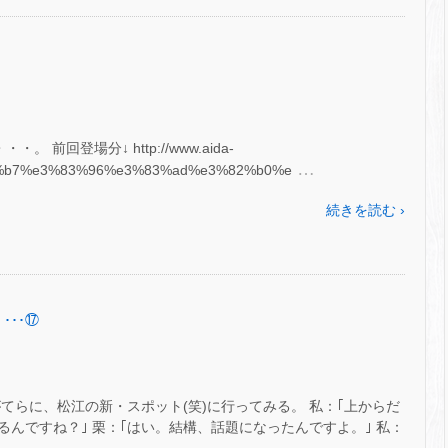
前回登場分↓ http://www.aida-
…
%95%b7%e3%83%96%e3%83%ad%e3%82%b0%e
続きを読む ›
･･･⑰
てらに、松江の新・スポット(笑)に行ってみる。 私：｢上からだ
んですね？｣ 栗：｢はい。結構、話題になったんですよ。｣ 私：