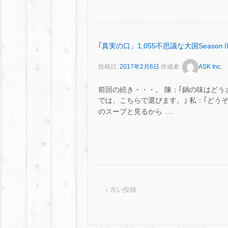
｢真実の口」1,055不思議な大国SeasonⅡ
投稿日:
2017年2月6日
作成者:
ASK Inc.
前回の続き・・・。 陳：｢鍋の味はどうさ
では、こちらで選びます。｣ 私：｢どう
…
のスープと見るから
‹ 古い投稿