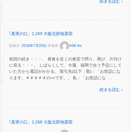
続きを読む ›
｢真実の口」1,269 大阪北部地震⑨
投稿日:
2018年7月25日
作成者:
ASK Inc.
前回の続き・・・。 昼食を近くの食堂で摂り、再び、片付け
に戻る・・・。 しばらくして、今週、福岡で合う予定にして
いた方から電話がかかる。 取引先(以下：取)：「お世話にな
…
ります。＃＃＃＃＃の××です。」 私：「お世話にな
続きを読む ›
｢真実の口」1,268 大阪北部地震⑧