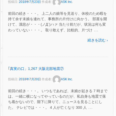
投稿日:
2018年7月23日
作成者:
ASK Inc.
前回の続き・・・。 上二人の娘等を見送り、休校のため暇を
持て余す末娘を連れて、事務所の片付けに向かう。 部屋を開
けて、溜息が・・・(ノД`)ハァ 当たり前だが、状況は何も変
…
わっていない・・・。 取り敢えず、比較的、片づけ
続きを読む ›
｢真実の口」1,267 大阪北部地震⑦
投稿日:
2018年7月20日
作成者:
ASK Inc.
前回の続き・・・。 いつもであれば、末娘が起きる 7 時まで
は、一緒に横になってやっているのだが、私自身も地震で落
ち着かないので、階下に降りて、ニュースを見ることにし
…
た。 テレビでは・・・。 4 人が亡くなり 300 人