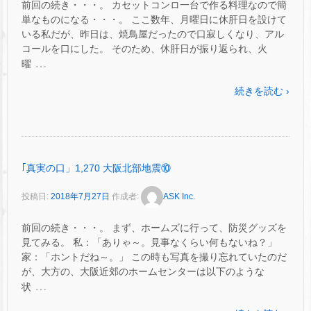
前回の続き・・・。 カセットコンロ一台で作る料理なので簡
単なものになる・・・。 ここ数年、月曜日に休肝日を設けて
いる私だが、昨日は、焼鳥屋だったので口寂しくなり、アル
コールを口にした。 そのため、休肝日が振り返られ、火
…
曜
続きを読む ›
｢真実の口」1,270 大阪北部地震⑩
投稿日:
2018年7月27日
作成者:
ASK Inc.
前回の続き・・・。 まず、ホームズに行って、防災グッズを
見てみる。 私：「ありゃ～。見事なくらい何もないね？」
家：「ホントだね～。」 この時も写真を撮り忘れていたのだ
が、大方の、大阪近郊のホームセンターは以下のような
…
状