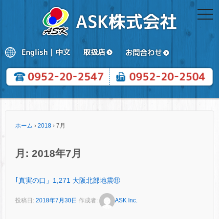
togg
navi
ホーム
›
2018
›
7月
月:
2018年7月
｢真実の口」1,271 大阪北部地震⑪
投稿日:
2018年7月30日
作成者:
ASK Inc.