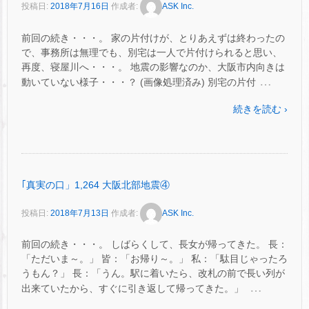
投稿日:
2018年7月16日
作成者:
ASK Inc.
前回の続き・・・。 家の片付けが、とりあえずは終わったの
で、事務所は無理でも、別宅は一人で片付けられると思い、
再度、寝屋川へ・・・。 地震の影響なのか、大阪市内向きは
…
動いていない様子・・・？ (画像処理済み) 別宅の片付
続きを読む ›
｢真実の口」1,264 大阪北部地震④
投稿日:
2018年7月13日
作成者:
ASK Inc.
前回の続き・・・。 しばらくして、長女が帰ってきた。 長：
「ただいま～。」 皆：「お帰り～。」 私：「駄目じゃったろ
うもん？」 長：「うん。駅に着いたら、改札の前で長い列が
…
出来ていたから、すぐに引き返して帰ってきた。」