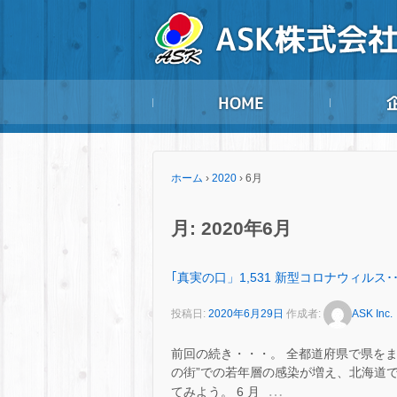
ホーム
›
2020
›
6月
月:
2020年6月
｢真実の口」1,531 新型コロナウィルス･･
投稿日:
2020年6月29日
作成者:
ASK Inc.
前回の続き・・・。 全都道府県で県をま
の街”での若年層の感染が増え、北海道で
…
てみよう。 6 月