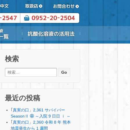
検索
検索:
最近の投稿
｢真実の口」2,361 サバイバー
SeasonⅡ ㊹ ～入院 9 日日 ⅰ ～
｢真実の口」2,360 令和 8 年 熊本
地震発生から 1 週間