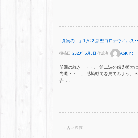
｢真実の口」1,522 新型コロナウィルス･･
投稿日:
2020年6月8日
作成者:
ASK Inc.
前回の続き・・・。 第二波の感染拡大
先週・・・。 感染動向を見てみよう。 6 月 
…
告
‹ 古い投稿