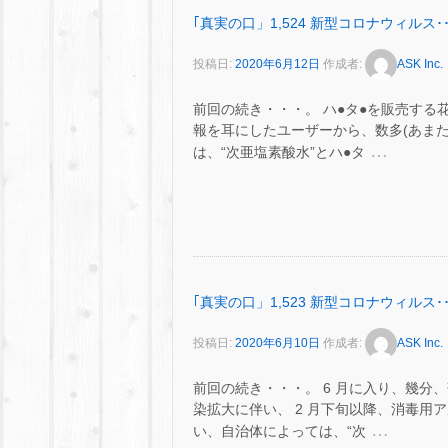
｢真実の口」1,524 新型コロナウィルス･･
投稿日:
2020年6月12日
作成者:
ASK Inc.
前回の続き・・・。 ハ●タ●を販売す
報を耳にしたユーザーから、数多(あまた
…
は、“次亜塩素酸水”とハ●タ
｢真実の口」1,523 新型コロナウィルス･･
投稿日:
2020年6月10日
作成者:
ASK Inc.
前回の続き・・・。 6 月に入り、幾
染拡大に伴い、 2 月下旬以降、消毒用
…
い、自治体によっては、“次