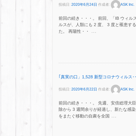
投稿日:
2020年6月24日
作成者:
ASK Inc.
前回の続き・・・。 前回、「IB ウィル
ルスが、人類にも 2 度、 3 度と罹
…
た。 再陽性・・
｢真実の口」1,528 新型コロナウィルス･･
投稿日:
2020年6月22日
作成者:
ASK Inc.
前回の続き・・・。 先週、安倍総理大
除から 3 週間余りが経過し、新たな感
…
をまたぐ移動の自粛を全国