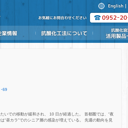
･69
たいでの移動が緩和され、 10 日が経過した。 首都圏では、“夜
は“昼カラ”でのシニア層の感染が増えている。 先週の動向を見