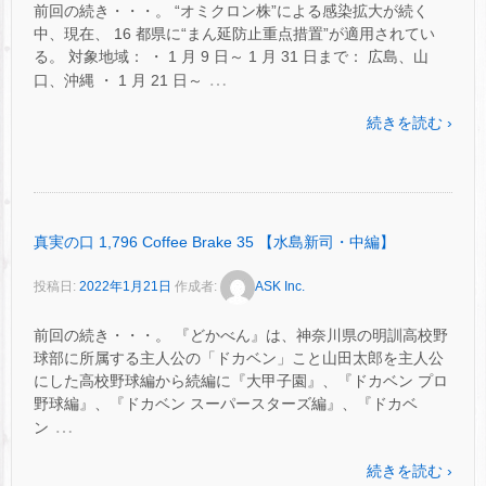
前回の続き・・・。 “オミクロン株”による感染拡大が続く
中、現在、 16 都県に“まん延防止重点措置”が適用されてい
る。 対象地域： ・ 1 月 9 日～ 1 月 31 日まで： 広島、山
…
口、沖縄 ・ 1 月 21 日～
続きを読む ›
真実の口 1,796 Coffee Brake 35 【水島新司・中編】
投稿日:
2022年1月21日
作成者:
ASK Inc.
前回の続き・・・。 『どかべん』は、神奈川県の明訓高校野
球部に所属する主人公の「ドカベン」こと山田太郎を主人公
にした高校野球編から続編に『大甲子園』、『ドカベン プロ
野球編』、『ドカベン スーパースターズ編』、『ドカベ
…
ン
続きを読む ›