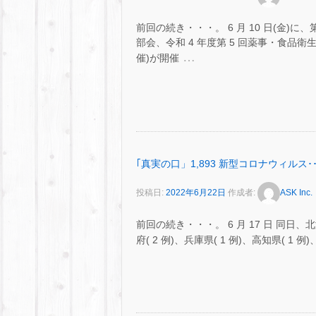
前回の続き・・・。 6 月 10 日(金)
部会、令和 4 年度第 5 回薬事・食
…
催)が開催
｢真実の口」1,893 新型コロナウィルス･･
投稿日:
2022年6月22日
作成者:
ASK Inc.
前回の続き・・・。 6 月 17 日 同日、北海道
府( 2 例)、兵庫県( 1 例)、高知県( 1 例