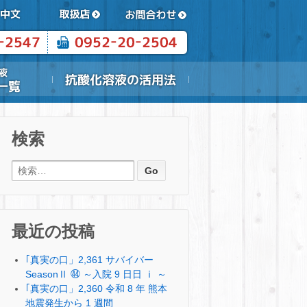
検索
検索:
最近の投稿
｢真実の口」2,361 サバイバー
SeasonⅡ ㊹ ～入院 9 日日 ⅰ ～
｢真実の口」2,360 令和 8 年 熊本
地震発生から 1 週間