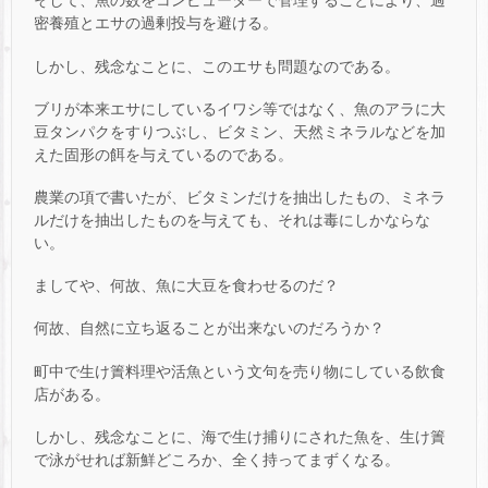
そして、魚の数をコンピューターで管理することにより、過
密養殖とエサの過剰投与を避ける。
しかし、残念なことに、このエサも問題なのである。
ブリが本来エサにしているイワシ等ではなく、魚のアラに大
豆タンパクをすりつぶし、ビタミン、天然ミネラルなどを加
えた固形の餌を与えているのである。
農業の項で書いたが、ビタミンだけを抽出したもの、ミネラ
ルだけを抽出したものを与えても、それは毒にしかならな
い。
ましてや、何故、魚に大豆を食わせるのだ？
何故、自然に立ち返ることが出来ないのだろうか？
町中で生け簀料理や活魚という文句を売り物にしている飲食
店がある。
しかし、残念なことに、海で生け捕りにされた魚を、生け簀
で泳がせれば新鮮どころか、全く持ってまずくなる。