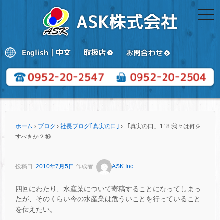
togg
navi
ホーム
›
ブログ
›
社長ブログ｢真実の口｣
›
「真実の口」118 我々は何を
すべきか？⑯
投稿日:
2010年7月5日
作成者:
ASK Inc.
四回にわたり、水産業について寄稿することになってしまっ
たが、そのくらい今の水産業は危ういことを行っていること
を伝えたい。