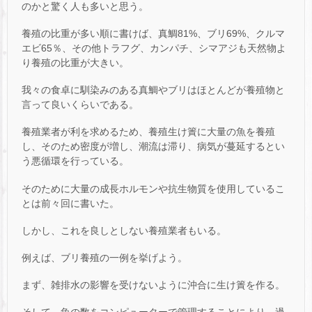
のかと驚く人も多いと思う。
養殖の比重が多い順に書けば、真鯛81%、ブリ69%、クルマ
エビ65％、その他トラフグ、カンパチ、シマアジも天然物よ
り養殖の比重が大きい。
我々の食卓に馴染みのある真鯛やブリはほとんどが養殖物と
言って良いくらいである。
養殖業者が利を求めるため、養殖生け簀に大量の魚を養殖
し、そのため密度が増し、潮流は滞り、病気が蔓延するとい
う悪循環を行っている。
そのために大量の成長ホルモンや抗生物質を使用しているこ
とは前々回に書いた。
しかし、これを良しとしない養殖業者もいる。
例えば、ブリ養殖の一例を挙げよう。
まず、雑排水の影響を受けないように沖合に生け簀を作る。