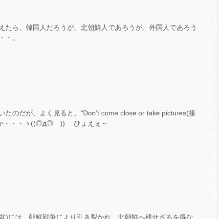
えたら、韓国人だろうが、北朝鮮人であろうが、外国人であろう
・・。
く見ると、“Don’t come close or take pictures(接
・・・ヽ((◎д◎ ))ゝ ひょえぇ～
暦盆)には、朝鮮戦争により引き裂かれ、北朝鮮へ残せざるを得な