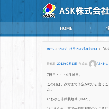
ホーム
›
ブログ
›
社長ブログ｢真実の口｣
›
「真実
投稿日:
2012年2月13日
作成者:
ASK Inc.
7日目・・・4月16日。
この日は、夕方まで予定がないと言うこ
た。
いわゆる非武装地帯 (DMZ)。
ソウルから、車で一時間程度のところに