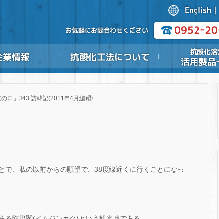
の口」343 訪韓記(2011年4月編)⑧
とで、私の以前からの願望で、38度線近くに行くことになっ
ある臨津閣(イムジンカク)という観光地である。