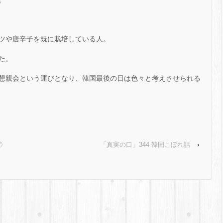
ツや唐辛子を既に栽培している人。
た。
懇親会という運びとなり、韓国最後の日は色々と考えさせられる
⑦
「真実の口」344 韓国こぼれ話
›