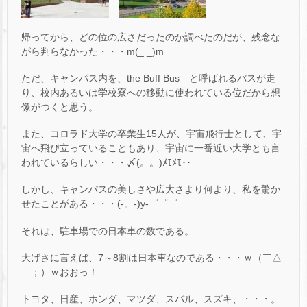
帰ってから、どの位の広さだったのか調べたのだが、残念な
がら判らなかった・・・m(_ _)m
ただ、キャンパス内を、the Buff Bus と呼ばれるバスが走
り、校内あるいは学校寮への移動に使われている位だから想
像がつくと思う。
また、コロラド大学の卒業生15人が、宇宙飛行士として、宇
宙へ飛び立っていることもあり、宇宙に一番近い大学とも言
われているらしい・・・〆(。。)ﾒﾓﾒﾓ･･
しかし、キャンパスの美しさや広大さより何より、私を驚か
せたことがある・・・(-。-)y-゜゜゜
それは、駐車場での日本車の数である。
大げさに言えば、7～8割は日本車なのである・・・ｗ（￣△
￣；）ｗおおっ！
トヨタ、日産、ホンダ、マツダ、スバル、スズキ、・・・。