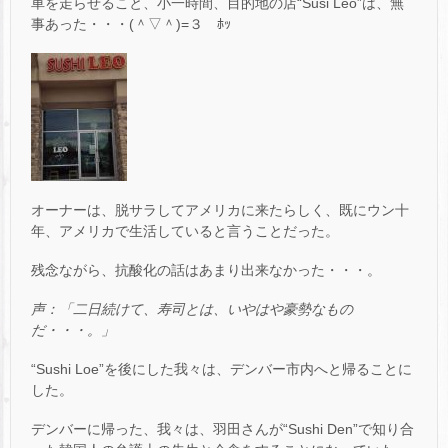
車を走らせること、小一時間、目的地の店“Susi Leo”は、無
事あった・・・(＾▽＾)=３ ﾎｯ
オーナーは、脱サラしてアメリカに来たらしく、既にウン十
年、アメリカで生活していると言うことだった。
残念ながら、抗酸化の話はあまり出来なかった・・・。
声：「二日続けて、寿司とは、いやはや豪勢なもの
だ・・・。」
“Sushi Loe”を後にした我々は、デンバー市内へと帰ることに
した。
デンバーに帰った、我々は、羽田さんが“Sushi Den”で知り合