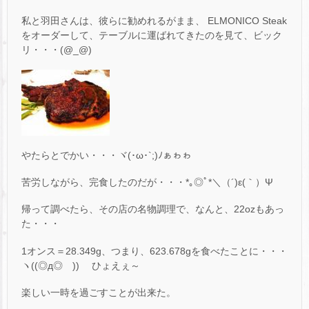
私と羽田さんは、彼らに勧めれるがまま、 ELMONICO Steak
をオーダーして、テーブルに運ばれてきたのを見て、ビック
リ・・・(@_@)
やたらとでかい・・・ヾ(･ω･`;)ﾉぁゎゎ
苦労しながら、完食したのだが・・・*｡◎ﾟ*＼（´)ε(｀）Ψ
帰って調べたら、その店の名物調理で、なんと、22ozもあっ
た・・・
1オンス＝28.349g、つまり、623.678gを食べたことに・・・
ヽ((◎д◎ ))ゝ ひょえぇ～
楽しい一時を過ごすことが出来た。