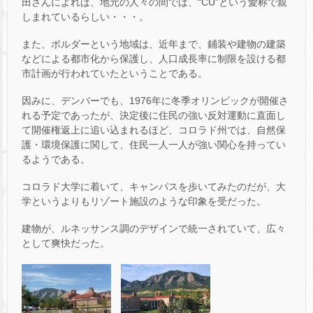
田さんによれば、地元の人々の間では、“CU”という愛称で親
しまれているらしい・・・。
また、ボルダーという地域は、近年まで、鋪装や建物の建築
などによる都市化から保護し、人口成長率に制限を設ける都
市計画が行われていたということである。
因みに、デンバーでも、1976年に冬季オリンピックが開催さ
れる予定であったが、決定後に住民の強い反対運動に直面し
て開催権返上に追い込まれるほど、コロラド州では、自然保
護・環境保護に関して、住民一人一人が強い関心を持ってい
るようである。
コロラド大学に着いて、キャンパスを歩いてみたのだが、大
学というよりもリゾート施設のような印象を受だった。
建物が、ルネッサンス調のデザインで統一されていて、広々
として爽快だった。