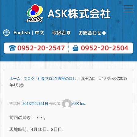
togg
navi
ホーム
›
ブログ
›
社長ブログ｢真実の口｣
›
「真実の口」549 訪米記(2013
年4月)⑧
投稿日:
2013年6月21日
作成者:
ASK Inc.
前回の続き・・・。
現地時間、4月10日、2日目。