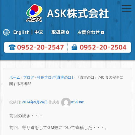
togg
navi
ホーム
›
ブログ
›
社長ブログ｢真実の口｣
›
「真実の口」740 食の安全に
関する再考55
投稿日:
2014年9月24日
作成者:
ASK Inc.
前回の続き・・・
前回、寄り道をしてGM蚊について寄稿した・・・。