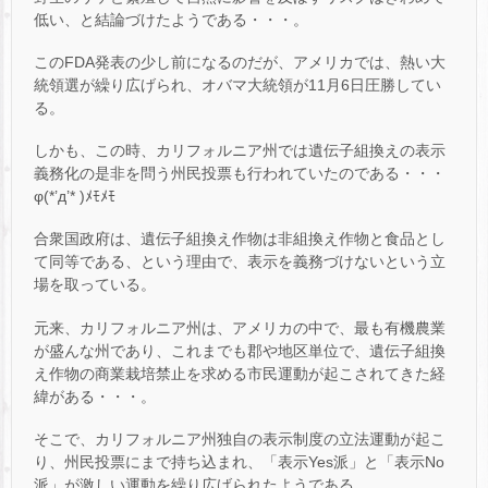
低い、と結論づけたようである・・・。
このFDA発表の少し前になるのだが、アメリカでは、熱い大
統領選が繰り広げられ、オバマ大統領が11月6日圧勝してい
る。
しかも、この時、カリフォルニア州では遺伝子組換えの表示
義務化の是非を問う州民投票も行われていたのである・・・
φ(*’д’* )ﾒﾓﾒﾓ
合衆国政府は、遺伝子組換え作物は非組換え作物と食品とし
て同等である、という理由で、表示を義務づけないという立
場を取っている。
元来、カリフォルニア州は、アメリカの中で、最も有機農業
が盛んな州であり、これまでも郡や地区単位で、遺伝子組換
え作物の商業栽培禁止を求める市民運動が起こされてきた経
緯がある・・・。
そこで、カリフォルニア州独自の表示制度の立法運動が起こ
り、州民投票にまで持ち込まれ、「表示Yes派」と「表示No
派」が激しい運動を繰り広げられたようである。