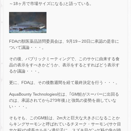
～18ヶ月で市場サイズになる｣と語っている。
FDAの獣医薬品諮問委員会は、9月19～20日に承認の是非に
ついて議論・・・。
その後、パブリックミーティングで、このサケに由来する食
品の表示をすべきかどうか、表示をするとすればどう表示す
るか議論・・・。
更に、FDAは、その後数週間を経て最終決定を行う・・・。
AquaBounty Technologies社は、｢GM鮭がスーパーに出回る
のは、承認されてから2?3年後｣と強気の姿勢を崩していな
い・・・。
そもそも、このGM鮭は、2m大と巨大な大きさになることか
らキングサーモンと呼ばれているチヌーク・サーモン(サケ目
サケ科)の成長ホルモン遺伝子に、スズキ目ゲンゲ科の魚が持