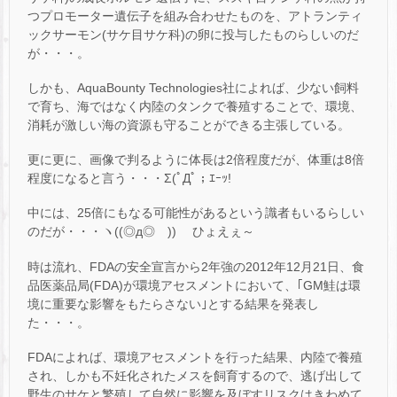
つプロモーター遺伝子を組み合わせたものを、アトランティ
ックサーモン(サケ目サケ科)の卵に投与したものらしいのだ
が・・・。
しかも、AquaBounty Technologies社によれば、少ない飼料
で育ち、海ではなく内陸のタンクで養殖することで、環境、
消耗が激しい海の資源も守ることができる主張している。
更に更に、画像で判るように体長は2倍程度だが、体重は8倍
程度になると言う・・・Σ(ﾟДﾟ；ｴｰｯ!
中には、25倍にもなる可能性があるという識者もいるらしい
のだが・・・ヽ((◎д◎ ))ゝ ひょえぇ～
時は流れ、FDAの安全宣言から2年強の2012年12月21日、食
品医薬品局(FDA)が環境アセスメントにおいて、｢GM鮭は環
境に重要な影響をもたらさない｣とする結果を発表し
た・・・。
FDAによれば、環境アセスメントを行った結果、内陸で養殖
され、しかも不妊化されたメスを飼育するので、逃げ出して
野生のサケと繁殖して自然に影響を及ぼすリスクはきわめて