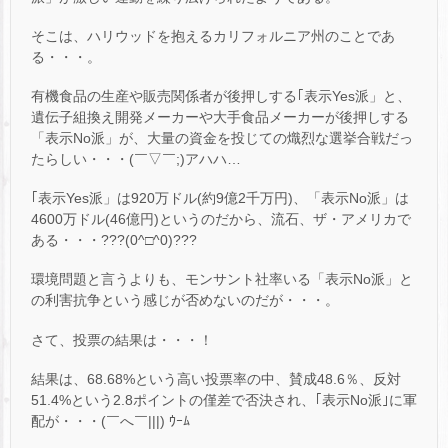
そこは、ハリウッドを抱えるカリフォルニア州のことであ
る・・・。
有機食品の生産や販売関係者が後押しする｢表示Yes派」と、
遺伝子組換え開発メーカーや大手食品メーカーが後押しする
「表示No派」が、大量の資金を投じての熾烈な選挙合戦だっ
たらしい・・・(￣▽￣;)アハハ…
｢表示Yes派」は920万ドル(約9億2千万円)、「表示No派」は
4600万ドル(46億円)というのだから、流石、ザ・アメリカで
ある・・・???(0^□^0)???
環境問題と言うよりも、モンサント社率いる「表示No派」と
の利害抗争という感じが否めないのだが・・・。
さて、投票の結果は・・・！
結果は、68.68%という高い投票率の中、賛成48.6％、反対
51.4%という2.8ポイントの僅差で否決され、｢表示No派｣に軍
配が・・・(￣へ￣|||) ｳｰﾑ