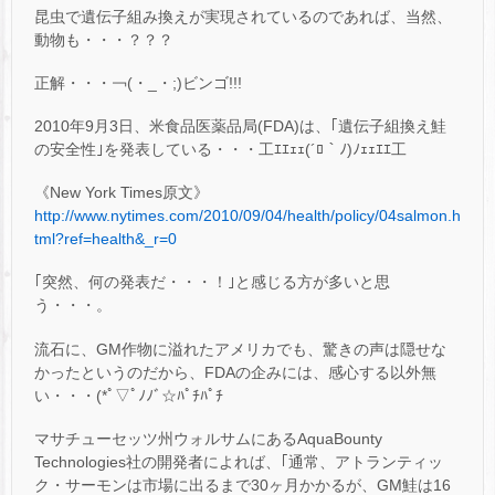
昆虫で遺伝子組み換えが実現されているのであれば、当然、
動物も・・・？？？
正解・・・￢(・_・;)ビンゴ!!!
2010年9月3日、米食品医薬品局(FDA)は、｢遺伝子組換え鮭
の安全性｣を発表している・・・工ｴｴｪｪ(´ﾛ｀ﾉ)ﾉｪｪｴｴ工
《New York Times原文》
http://www.nytimes.com/2010/09/04/health/policy/04salmon.h
tml?ref=health&_r=0
｢突然、何の発表だ・・・！｣と感じる方が多いと思
う・・・。
流石に、GM作物に溢れたアメリカでも、驚きの声は隠せな
かったというのだから、FDAの企みには、感心する以外無
い・・・(*ﾟ▽ﾟﾉﾉﾞ☆ﾊﾟﾁﾊﾟﾁ
マサチューセッツ州ウォルサムにあるAquaBounty
Technologies社の開発者によれば、｢通常、アトランティッ
ク・サーモンは市場に出るまで30ヶ月かかるが、GM鮭は16