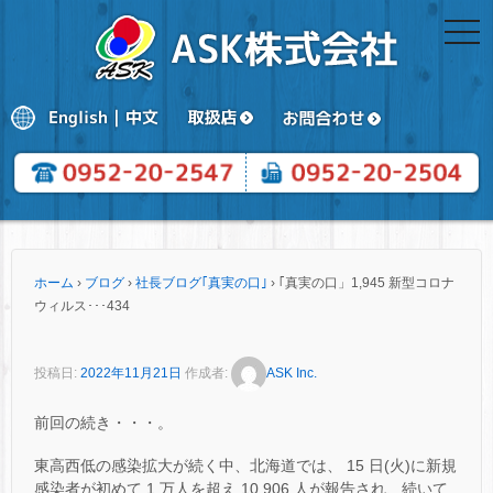
togg
navi
ホーム
›
ブログ
›
社長ブログ｢真実の口｣
›
｢真実の口」1,945 新型コロナ
ウィルス･･･434
投稿日:
2022年11月21日
作成者:
ASK Inc.
前回の続き・・・。
東高西低の感染拡大が続く中、北海道では、 15 日(火)に新規
感染者が初めて 1 万人を超え 10,906 人が報告され、続いて