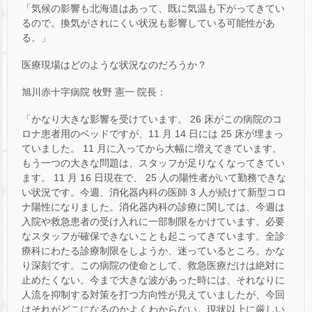
「気候の影響も北海道はあって、既に気温も下がってきてい
るので。換気がされにくい状況も影響している可能性があ
る。」
医療現場はどのような状況なのだろうか？
旭川赤十字病院 牧野 憲一 院長：
「かなり大きな影響を受けています。 26 床がこの病院のコ
ロナ患者用のベッドですが、11 月 14 日には 25 床が埋まっ
ていました。 11 月に入ってから大幅に増えてきています。
もう一つの大きな問題は、スタッフが足りなくなってきてい
ます。 11 月 16 日現在で、 25 人の陽性者がいて勤務できな
い状況です。今週、消化器内科の医師 3 人が続けて新型コロ
ナ陽性になりました。消化器内科の診療に関しては、今週は
入院や救急患者の受け入れに一部制限をかけています。必要
なスタッフが確保できないことも起こってきています。全診
療科にわたる診療制限をしようか、迷っているところ。かな
り深刻です。この病院の使命として、救急医療だけは絶対に
止めたくない。今まで大きな波があった時には、それなりに
人流を抑制する対策を打つ方向性が見えていましたが、今回
はそれがどこになるのかよくわからない。現状以上に厳しい