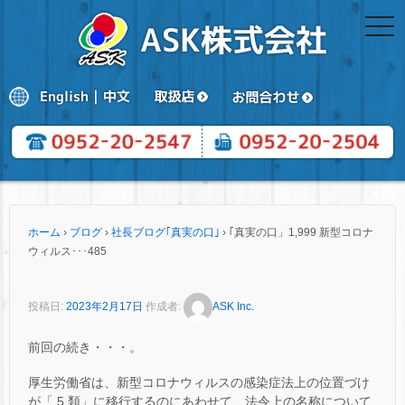
togg
navi
ホーム
›
ブログ
›
社長ブログ｢真実の口｣
›
｢真実の口」1,999 新型コロナ
ウィルス･･･485
投稿日:
2023年2月17日
作成者:
ASK Inc.
前回の続き・・・。
厚生労働省は、新型コロナウィルスの感染症法上の位置づけ
が「 5 類」に移行するのにあわせて、法令上の名称について