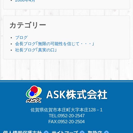
カテゴリー
ブログ
会長ブログ｢無限の可能性を信じて・・・｣
社長ブログ｢真実の口｣
佐賀県佐賀市本庄町大字本庄128－1
TEL:0952-20-2547
FAX:0952-20-2504