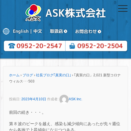
togg
navi
ホーム
›
ブログ
›
社長ブログ｢真実の口｣
›
｢真実の口」2,021 新型コロナ
ウィルス･･･503
投稿日:
2023年4月10日
作成者:
ASK Inc.
前回の続き・・・。
第 8 波のピークを越え、感染も減少傾向にあったが先々週位
から各地で上昇傾向になりつつある。