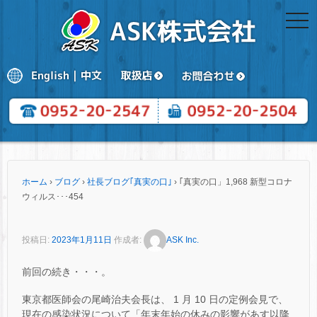
togg
navi
ホーム
›
ブログ
›
社長ブログ｢真実の口｣
›
｢真実の口」1,968 新型コロナ
ウィルス･･･454
投稿日:
2023年1月11日
作成者:
ASK Inc.
前回の続き・・・。
東京都医師会の尾崎治夫会長は、 1 月 10 日の定例会見で、
現在の感染状況について「年末年始の休みの影響があす以降