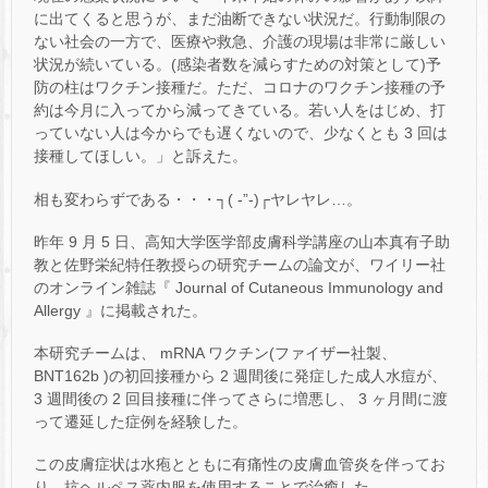
に出てくると思うが、まだ油断できない状況だ。行動制限の
ない社会の一方で、医療や救急、介護の現場は非常に厳しい
状況が続いている。(感染者数を減らすための対策として)予
防の柱はワクチン接種だ。ただ、コロナのワクチン接種の予
約は今月に入ってから減ってきている。若い人をはじめ、打
っていない人は今からでも遅くないので、少なくとも 3 回は
接種してほしい。」と訴えた。
相も変わらずである・・・┐( -”-)┌ヤレヤレ…。
昨年 9 月 5 日、高知大学医学部皮膚科学講座の山本真有子助
教と佐野栄紀特任教授らの研究チームの論文が、ワイリー社
のオンライン雑誌『 Journal of Cutaneous Immunology and
Allergy 』に掲載された。
本研究チームは、 mRNA ワクチン(ファイザー社製、
BNT162b )の初回接種から 2 週間後に発症した成人水痘が、
3 週間後の 2 回目接種に伴ってさらに増悪し、 3 ヶ月間に渡
って遷延した症例を経験した。
この皮膚症状は水疱とともに有痛性の皮膚血管炎を伴ってお
り、抗ヘルペス薬内服を使用することで治癒した。