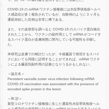
COVID-19 の mRNA ワクチン接種後には水痘帯状疱疹ヘルペ
ス感染症が多く報告されているが、自験例のように 3 ヶ月も
遷延持続した症例は非常に稀である。
また、その皮疹部を調べると COVID-19 のスパイク蛋白検出
されたことから、ワクチンの副作用として mRNA がコードす
るスパイク蛋白が皮膚病態に関与している可能性を示唆し
た。
本研究は皮膚での検討だったが、今後臓器で発現するスパイ
クにおいても同様に証明することができれば、mRNA ワクチ
ンによる臓器別副作用の証拠となりうるかもしれない。
＜論文名＞
Persistent varicella zoster virus infection following mRNA
COVID-19 vaccination was associated with the presence of
encoded spike protein in the lesion
＜和 訳＞
新型コロナワクチン接種後に生じた遷延性水痘帯状疱疹ヘル
ペス感染症の皮疹部にワクチン mRNA がコードするスパイク