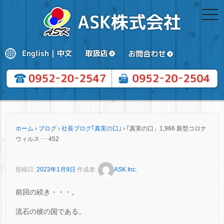
togg
navi
ホーム
›
ブログ
›
社長ブログ｢真実の口｣
›
｢真実の口」1,966 新型コロナ
ウィルス･･･452
投稿日:
2023年1月9日
作成者:
ASK Inc.
前回の続き・・・。
流石の彼の国である。