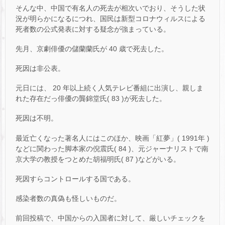
そんな中、中国で有名人の死去が相次いでおり、そうした状
況が明らかになるにつれ、国民は新型コロナウィルスによる
死者数の公式発表に対する疑念が強まっている。
先月、京劇俳優の儲蘭蘭氏が 40 歳で死去した。
死因は非公表。
元日には、 20 年以上続く人気テレビ番組に出演し、親しま
れた存在だっ俳優の龔錦堂氏( 83 )が死去した。
死因は不明。
最近亡くなった著名人にはこのほか、映画「紅夢」( 1991年 )
などに関わった脚本家の倪震氏( 84 )、元ジャーナリストで南
京大学の教授をつとめた胡福明氏( 87 )などがいる。
死因すらコントロールする国である。
感染者数の真偽も怪しいものだ。
前回投稿で、中国からの入国者に対して、厳しいチェックを