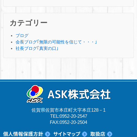
カテゴリー
ブログ
会長ブログ｢無限の可能性を信じて・・・｣
社長ブログ｢真実の口｣
佐賀県佐賀市本庄町大字本庄128－1
TEL:0952-20-2547
FAX:0952-20-2504