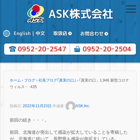
togg
navi
ホーム
›
ブログ
›
社長ブログ｢真実の口｣
›
｢真実の口」1,946 新型コロナ
ウィルス･･･435
投稿日:
2022年11月23日
作成者:
ASK Inc.
前回の続き・・・。
前回、北海道が突出して感染が拡大していることを寄稿した
が、北海道に続いて、長野県も感染が急拡大している。