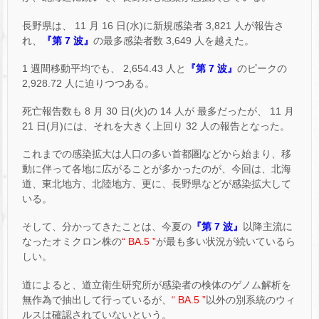
長野県は、 11 月 16 日(水)に新規感染者 3,821 人が報告さ
れ、
『第 7 波』
の最多感染者数 3,649 人を越えた。
1 週間移動平均でも、 2,654.43 人と
『第 7 波』
のピークの
2,928.72 人に迫りつつある。
死亡報告数も 8 月 30 日(火)の 14 人が 最多だったが、 11 月
21 日(月)には、それを大きく上回り 32 人の報告となった。
これまでの感染拡大は人口の多い首都圏などから始まり、移
動に伴って各地に広がることが多かったのが、今回は、北海
道、東北地方、北陸地方、更に、長野県などが感染拡大して
いる。
そして、分かってきたことは、今夏の
『第 7 波』
以降主流に
なったオミクロン株の
“ BA.5 ”
が最も多い状況が続いているら
しい。
道によると、道立衛生研究所が感染者の検体のゲノム解析を
無作為で抽出して行っているが、
“ BA.5 ”
以外の別系統のウィ
ルスは確認されていないという。