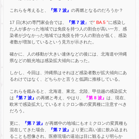
これらを考えると、
『第 7 波』
の再燃となるのだろうか？
17 日(木)の専門家会合では、
『第 7 波
』
で
“ BA.5 ”
に感染し
た人が多かった地域では免疫を持つ人の割合が高い一方、感
染者が少なかった地域では免疫を持つ人の割合が低く、感染
者数が増加しているという見方が示された。
確かに、人の移動が大きい連休などの後には、北海道や沖縄
県などの観光地は感染拡大傾向にあった。
しかし、今回は、沖縄県はそれほど感染者数が拡大傾向にあ
るわけではなく、どちらかと言うと低調に推移している。
これらを鑑みると、北海道、東北、北陸、甲信越の感染拡大
は
『第 7 波』
の再燃と考え、やはり、
『第 8 波』
は、現在、
欧米で感染拡大しているオミクロン株の変異種に注意すべき
だろう。
更に、
『第 7 波』
が再燃中の地域にもオミクロンの変異種も
混在してきた場合、
『第 7 波』
より更に高い波に飲み込まれ
ることも想像され、医療現場の逼迫は目に観るより明らか