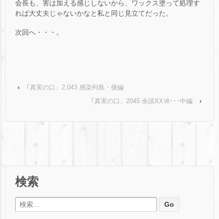
会長も、害は加える感じしないから、ワックス塗って処理す
れば大丈夫じゃないかなと私と同じ見立てだった。
次回へ・・・。
‹
｢真実の口」2,043 感染列島・後編
｢真実の口」2045 余談XXⅦ･･･中編
›
検索
検索: