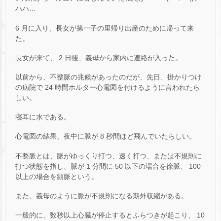
ハハ…
6 月に入り、長女が第一子の里帰り出産のために帰って来
た。
長女が来て、 2 日後、義母から家内に連絡が入った。
以前から、不整脈の兆候があったのだが、先日、掛かりつけ
の病院で 24 時間ホルター心電図を付けるように言われたら
しい。
寝耳に水である。
心電図の結果、夜中に脈が 8 秒間ほど飛んでいたらしい。
不整脈とは、脈がゆっくり打つ、速く打つ、または不規則に
打つ状態を指し、脈が 1 分間に 50 以下の場合を徐脈、 100
以上の場合を頻脈という。
また、義母のように脈が不規則になる期外収縮がある。
一般的に、数秒以上心臓が停止するとふらつきが起こり、 10