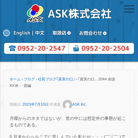
togg
navi
ホーム
›
ブログ
›
社長ブログ｢真実の口｣
›
｢真実の口」2044 余談
XXⅦ･･･前編
投稿日:
2023年7月10日
作成者:
ASK Inc.
月曜からのネタではないが、世の中には想定外の事態が起こ
るものである。
5 月末からヘルニアに苦しんでいた私だが・・・(￣▽￣;)ア