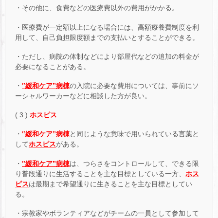
・その他に、食費などの医療費以外の費用がかかる。
・医療費が一定額以上になる場合には、高額療養費制度を利
用して、自己負担限度額までの支払いとすることができる。
・ただし、病院の体制などにより部屋代などの追加の料金が
必要になることがある。
・
‟緩和ケア”病棟
の入院に必要な費用については、事前にソ
ーシャルワーカーなどに相談した方が良い。
( 3 )
ホスピス
・
‟緩和ケア”病棟
と同じような意味で用いられている言葉と
して
ホスピス
がある。
・
‟緩和ケア”病棟
は、つらさをコントロールして、できる限
り普段通りに生活することを主な目標としている一方、
ホス
ピス
は最期まで希望通りに生きることを主な目標としてい
る。
・宗教家やボランティアなどがチームの一員として参加して