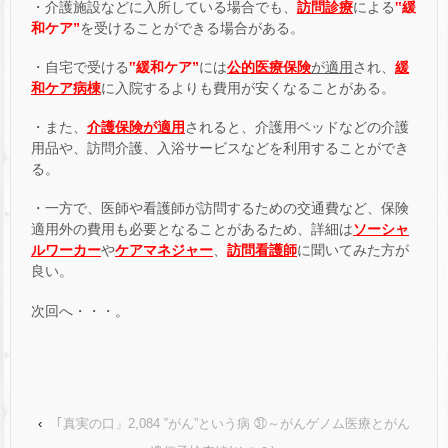
・介護施設などに入所している場合でも、
訪問診療
による
‟緩
和ケア”
を受けることができる場合がある。
・自宅で受ける
‟緩和ケア”
には
公的医療保険
が適用
され、
緩
和ケア病棟
に入院するよりも費用が安くなることがある。
・また、
介護保険が適用
されると、介護用ベッドなどの介護
用品や、訪問介護、入浴サービスなどを利用することができ
る。
・一方で、医師や看護師が訪問するための交通費など、保険
適用外の費用も必要となることがあるため、詳細は
ソーシャ
ルワーカー
や
ケアマネジャー
、
訪問看護師
に聞いてみた方が
良い。
次回へ・・・。
‹
｢真実の口」2,084 ‟がん”という病 ㉛～がんゲノム医療とがん