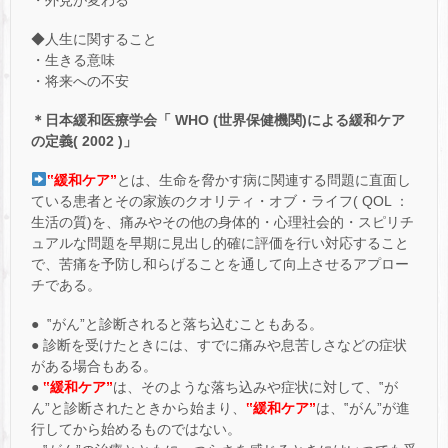
◆人生に関すること
・生きる意味
・将来への不安
＊日本緩和医療学会「 WHO (世界保健機関)による緩和ケア
の定義( 2002 )」
‟緩和ケア”
とは、生命を脅かす病に関連する問題に直面し
ている患者とその家族のクオリティ・オブ・ライフ( QOL ：
生活の質)を、痛みやその他の身体的・心理社会的・スピリチ
ュアルな問題を早期に見出し的確に評価を行い対応すること
で、苦痛を予防し和らげることを通して向上させるアプロー
チである。
● ‟がん”と診断されると落ち込むこともある。
● 診断を受けたときには、すでに痛みや息苦しさなどの症状
がある場合もある。
●
‟緩和ケア”
は、そのような落ち込みや症状に対して、‟が
ん”と診断されたときから始まり、
‟緩和ケア”
は、‟がん”が進
行してから始めるものではない。