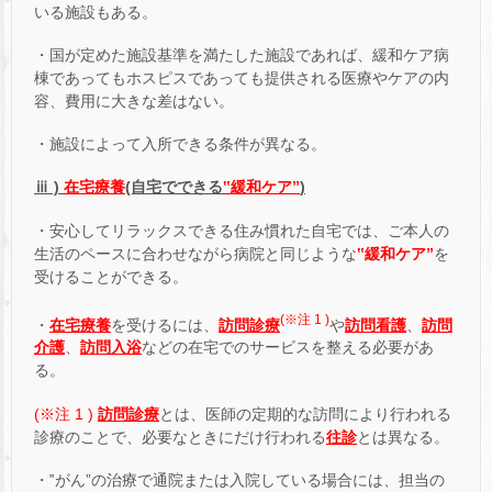
いる施設もある。
・国が定めた施設基準を満たした施設であれば、緩和ケア病
棟であってもホスピスであっても提供される医療やケアの内
容、費用に大きな差はない。
・施設によって入所できる条件が異なる。
ⅲ )
在宅療養
(自宅でできる
‟緩和ケア”
)
・安心してリラックスできる住み慣れた自宅では、ご本人の
生活のペースに合わせながら病院と同じような
‟緩和ケア”
を
受けることができる。
(※注 1 )
・
在宅療養
を受けるには、
訪問診療
や
訪問看護
、
訪問
介護
、
訪問入浴
などの在宅でのサービスを整える必要があ
る。
(※注 1 )
訪問診療
とは、医師の定期的な訪問により行われる
診療のことで、必要なときにだけ行われる
往診
とは異なる。
・‟がん”の治療で通院または入院している場合には、担当の