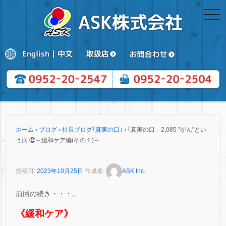
togg
navi
ホーム
›
ブログ
›
社長ブログ｢真実の口｣
›
｢真実の口」2,085 ‟がん”とい
う病 ㉜～緩和ケア編(その１)～
投稿日:
2023年10月25日
作成者:
ASK Inc.
前回の続き・・・。
《緩和ケア》