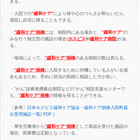
きる。
・入院での
‟緩和ケア”
により体や心のつらさが和らいだら、
退院し自宅に帰ることもできる。
・
‟緩和ケア”病棟
には、病院内にある場合と、
‟緩和ケア”
の
みを行う独立型の施設の場合(
ホスピス
や
緩和ケア病院
)があ
る。
・地域によって、
‟緩和ケア”病棟
のある病院の数は異なる。
・
‟緩和ケア”病棟
に入院するために待機している人がいる場
合もあるため、早めに担当の医師に相談した方が良い。
・‟がん”診療連携拠点病院などの‟がん”相談支援センターで
も、
‟緩和ケア”病棟
の情報を得ることができる。
〔参考〕
日本ホスピス緩和ケア協会・緩和ケア病棟入院料届
出受理施設一覧( PDF )
・厚生労働省から
‟緩和ケア”病棟
として承認を受けた施設の
場合、医療費は定額となっている。