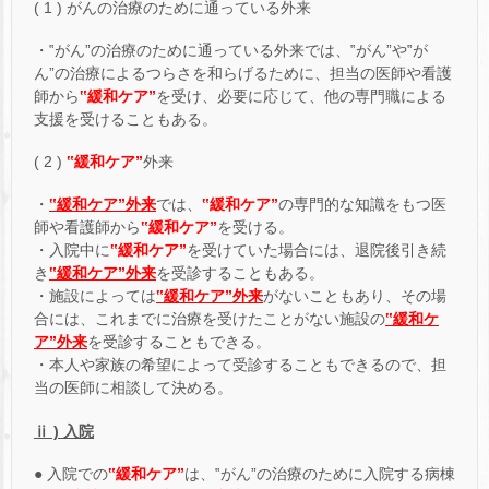
( 1 ) がんの治療のために通っている外来
・‟がん”の治療のために通っている外来では、‟がん”や‟が
ん”の治療によるつらさを和らげるために、担当の医師や看護
師から
‟緩和ケア”
を受け、必要に応じて、他の専門職による
支援を受けることもある。
( 2 )
‟緩和ケア”
外来
・
‟緩和ケア”
外来
では、
‟緩和ケア”
の専門的な知識をもつ医
師や看護師から
‟緩和ケア”
を受ける。
・入院中に
‟緩和ケア”
を受けていた場合には、退院後引き続
き
‟緩和ケア”
外来
を受診することもある。
・施設によっては
‟緩和ケア”
外来
がないこともあり、その場
合には、これまでに治療を受けたことがない施設の
‟緩和ケ
ア”
外来
を受診することもできる。
・本人や家族の希望によって受診することもできるので、担
当の医師に相談して決める。
ⅱ ) 入院
● 入院での
‟緩和ケア”
は、‟がん”の治療のために入院する病棟