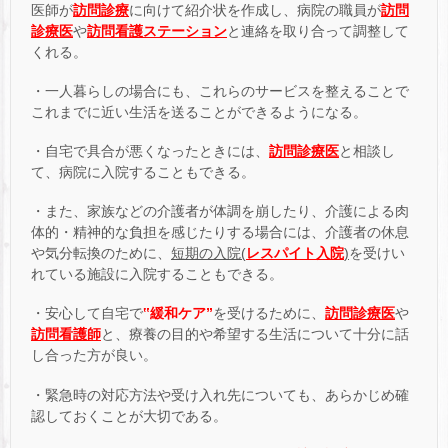
医師が
訪問診療
に向けて紹介状を作成し、病院の職員が
訪問
診療医
や
訪問看護ステーション
と連絡を取り合って調整して
くれる。
・一人暮らしの場合にも、これらのサービスを整えることで
これまでに近い生活を送ることができるようになる。
・自宅で具合が悪くなったときには、
訪問診療医
と相談し
て、病院に入院することもできる。
・また、家族などの介護者が体調を崩したり、介護による肉
体的・精神的な負担を感じたりする場合には、介護者の休息
や気分転換のために、
短期の入院(
レスパイト入院
)
を受けい
れている施設に入院することもできる。
・安心して自宅で
‟緩和ケア”
を受けるために、
訪問診療医
や
訪問看護師
と、療養の目的や希望する生活について十分に話
し合った方が良い。
・緊急時の対応方法や受け入れ先についても、あらかじめ確
認しておくことが大切である。