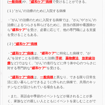
(
一般病棟
)や、
‟緩和ケア”病棟
で受けることができる。
( 1 ) ‟がん”の治療のために入院する病棟
・‟がん”の治療のために入院する病棟では、‟がん”や‟がん”の
治療によるつらさを和らげるために、担当の医師や看護師か
ら
‟緩和ケア”
を受け、必要に応じて、他の専門職による支援
を受けることもある。
( 2 )
‟緩和ケア”病棟
・
‟緩和ケア”病棟
は、
‟緩和ケア”
に特化した病棟で、‟が
ん”を治すことを目標にした治療(
手術
、
薬物療法
、
放射線治
療
など)ではなく、‟がん”の進行などに伴う体や心のつらさに
対する専門的な
‟緩和ケア”
を受ける。
・
‟緩和ケア”病棟
は、
一般病棟
と異なり、できる限り日常生
活に近い暮らしができるように作られた病棟で、共用のキッ
チンなどが設けられている場合もある。
・また、茶話会や季節のイベントなどが催されることが多
く、家族などの親しい人とともにイベントを楽しむことがで