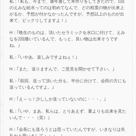
私：｢私も、今まで、通年通して米作りをしてきたので、1回
のえみな給水ってのは初めてなんで、どの程度の物が出来上
がるか、予想が付かなかったんですが。予想以上のものが出
来て、ビックリしてますよ！｣
H：｢晩生のものは、頂いたセラミックを水口に付けて、えみ
なを2回撒いているんで、もっと、良い物は出来そうです
ね。｣
私：｢いやあ、楽しみですよねぇ！｣
H：｢また、送りますんで、ご意見を聞かせて下さい。｣
私：｢前回、送って頂いた分も、半分に分けて、会田の方にも
送っているんですよ。｣
H：｢え～っ！少ししか送っていないのに・・・。｣
私：｢いや、まあ、私らは、とりあえず、量よりも出来を見た
いんで・・・（笑）｣
H：｢会長にも送ろうとは思っていたんですが、いきなりは失
礼かと思いまして・・・。｣