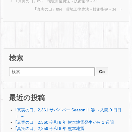
‹
｢真実の口」892 環境回復農法～技術指導～32
｢真実の口」894 環境回復農法～技術指導～34
›
検索
検索:
最近の投稿
｢真実の口」2,361 サバイバー SeasonⅡ ㊹ ～入院 9 日日
ⅰ ～
｢真実の口」2,360 令和 8 年 熊本地震発生から 1 週間
｢真実の口」2,359 令和 8 年 熊本地震