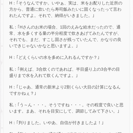
H：｢そうなんですか。いやぁ、実は、米をお配りした近所の
方から、普通に炊いたら寿司飯みたいに固くなったって言わ
れたんですよ。それで、納得がいきました。｣
私：｢Hさんのお米の場合、1回のえみな給水だったので、通
常、水を多くする量の半分程度で炊きあげてみたんですが、
それでも、まだ、すこし固さが残っていたんで、かなりの良
いできじゃないかなと思いますよ。｣
H：｢どえくらいの水を多めに入れるんですか？｣
私：｢例えば、3合炊くのであれば、半目盛り上の3合半の目
盛りまで水を入れて炊くんですよ。｣
H：｢じゃあ、通常の新米より2割くらい大目の計算になるん
ですかねぇ？｣
私：｢う～ん・・・。そうですね・・・。その程度で良いと思
います。まあ、それを目安にして、調節してみて下さい。｣
H：｢判りました。いやあ、自信が付きましたよ！｣