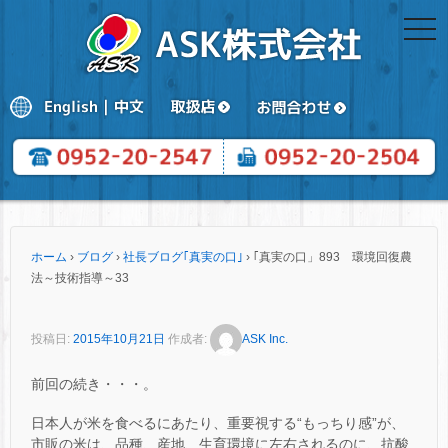
togg
navi
ホーム
›
ブログ
›
社長ブログ｢真実の口｣
›
｢真実の口」893 環境回復農
法～技術指導～33
投稿日:
2015年10月21日
作成者:
ASK Inc.
前回の続き・・・。
日本人が米を食べるにあたり、重要視する“もっちり感”が、
市販の米は、品種、産地、生育環境に左右されるのに、抗酸