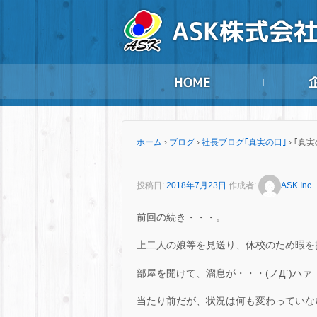
ホーム
›
ブログ
›
社長ブログ｢真実の口｣
›
｢真実
投稿日:
2018年7月23日
作成者:
ASK Inc.
前回の続き・・・。
上二人の娘等を見送り、休校のため暇を
部屋を開けて、溜息が・・・(ノД`)ハァ
当たり前だが、状況は何も変わっていな