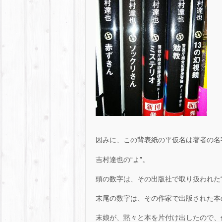
因みに、この背表紙の平仮名は著者の名
吉村達也の“よ”。
頭の数字は、その出版社で取り扱われた“
末尾の数字は、その作家で出版された本
末娘が、黙々と本を片付け出したので、