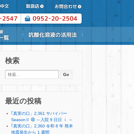
検索
検索:
最近の投稿
｢真実の口」2,361 サバイバー
SeasonⅡ ㊹ ～入院 9 日日 ⅰ ～
｢真実の口」2,360 令和 8 年 熊本
地震発生から 1 週間