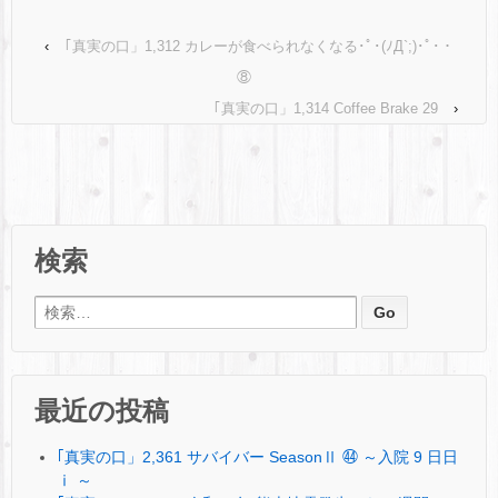
‹
｢真実の口」1,312 カレーが食べられなくなる･ﾟ･(ﾉД`;)･ﾟ･・
⑧
｢真実の口」1,314 Coffee Brake 29
›
検索
検索:
最近の投稿
｢真実の口」2,361 サバイバー SeasonⅡ ㊹ ～入院 9 日日
ⅰ ～