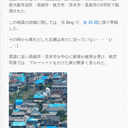
府大阪市北区・高槻市・枚方市・茨木市・箕面市の5市区で観
測された。
この地震の詳細に関しては、当 Blog で、
全 25 回
に渡り寄稿
した。
その時から痺れだした左腕は未だに治っていない・・・(ﾉ
＿･､)
震源に近い高槻市・茨木市を中心に家屋が被害を受け、航空
写真では、ブルーシートをかけた家が数多く見られた。