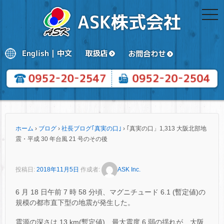
togg
navi
ホーム
›
ブログ
›
社長ブログ｢真実の口｣
›
｢真実の口」1,313 大阪北部地
震・平成 30 年台風 21 号のその後
投稿日:
2018年11月5日
作成者:
ASK Inc.
6 月 18 日午前 7 時 58 分頃、マグニチュード 6.1 (暫定値)の
規模の都市直下型の地震が発生した。
震源の深さは 13 km(暫定値)、最大震度 6 弱の揺れが、大阪