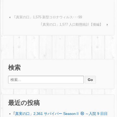
‹
｢真実の口」1,575 新型コロナウィルス･･･99
｢真実の口」1,577 人口動態統計【後編】
›
検索
検索:
最近の投稿
｢真実の口」2,361 サバイバー SeasonⅡ ㊹ ～入院 9 日日