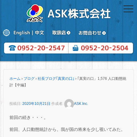
togg
navi
ホーム
›
ブログ
›
社長ブログ｢真実の口｣
›
｢真実の口」1,576 人口動態統
計【中編】
投稿日:
2020年10月21日
作成者:
ASK Inc.
前回の続き・・・。
前回、人口動態統計から、我が国の将来を少し覗いてみた。