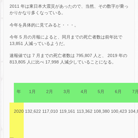
2011 年は東日本大震災があったので、当然、その数字が乗っ
かりかなり多くなっている。
今年を具体的に見てみると・・・。
今年 5 月の月報によると、同月までの死亡者数は前年比で
13,851 人減っているようだ。
速報値では 7 月までの死亡者数は 795,807 人と、 2019 年の
813,805 人に比べ 17,998 人減少していることになる。
年
1月
2月
3月
4月
5月
6月
7
2020
132,622
117,010
119,161
113,362
108,380
100,423
104,