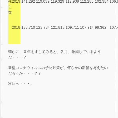
死
2019
141,292
119,039
119,329
112,939
112,258
102,354
106,
亡
数
2018
138,710
123,734
121,818
109,711
107,914
99,362
107,
確かに、 3 年を比してみると、各月、微減しているよう
だ・・・？
新型コロナウィルスの予防対策が、何らかの影響を与えたの
だろうか・・・？？
次回へ・・・。