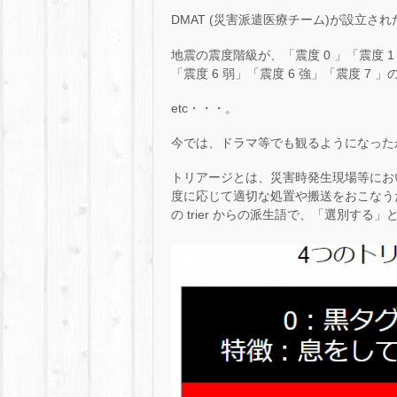
DMAT (災害派遣医療チーム)が設立され
地震の震度階級が、「震度 0 」「震度 1 」
「震度 6 弱」「震度 6 強」「震度 7 
etc・・・。
今では、ドラマ等でも観るようになった
トリアージとは、災害時発生現場等にお
度に応じて適切な処置や搬送をおこなう
の trier からの派生語で、「選別する