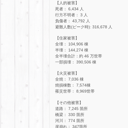
【人的被害】
死者： 6,434 人
行方不明者： 3 人
負傷者： 43,792 人
避難人数(ピーク時): 316,678 人
【住家被害】
全壊： 104,906 棟
半壊： 144,274 棟
全半壊合計：約 46 万世帯
一部損壊： 390,506 棟
【火災被害】
全焼： 7,036 棟
焼損棟数： 7,574棟
罹災世帯： 8,969世帯
【その他被害】
道路： 7,245 箇所
橋梁： 330 箇所
河川： 774 箇所
崖崩れ： 347箇所