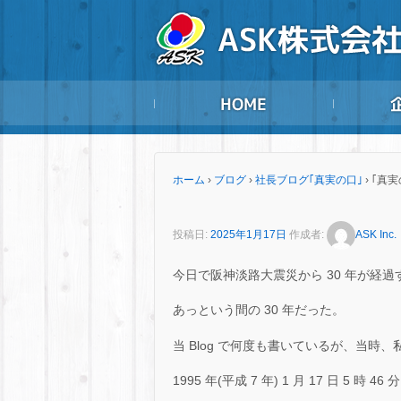
ホーム
›
ブログ
›
社長ブログ｢真実の口｣
›
｢真実
投稿日:
2025年1月17日
作成者:
ASK Inc.
今日で阪神淡路大震災から 30 年が経過
あっという間の 30 年だった。
当 Blog で何度も書いているが、当
1995 年(平成 7 年) 1 月 17 日 5 時 4