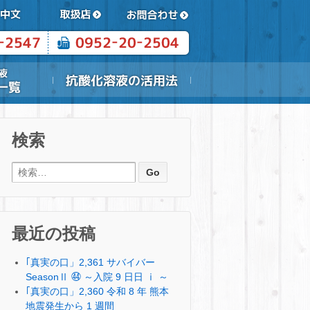
検索
検索:
最近の投稿
｢真実の口」2,361 サバイバー
SeasonⅡ ㊹ ～入院 9 日日 ⅰ ～
｢真実の口」2,360 令和 8 年 熊本
地震発生から 1 週間