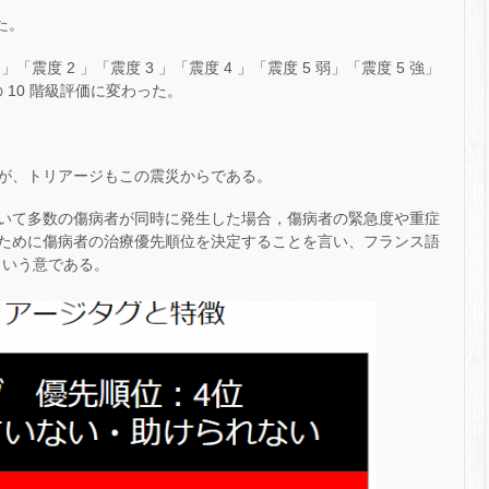
た。
「震度 2 」「震度 3 」「震度 4 」「震度 5 弱」「震度 5 強」
」の 10 階級評価に変わった。
が、トリアージもこの震災からである。
いて多数の傷病者が同時に発生した場合，傷病者の緊急度や重症
ために傷病者の治療優先順位を決定することを言い、フランス語
」という意である。