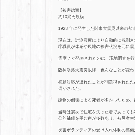
【被害総額】
約10兆円規模
1923 年に発生した関東大震災以来の都
現在は、計測震度により自動的に観測さ
庁職員が体感や現地の被害状況を元に震
震度 7 が発表されたのは、現地調査を行
阪神淡路大震災以降、色んなことが変わ
初動対応が遅れたことが問題視されたた
備がされた。
建物の倒壊による死者が多かったため、
当時は震災で住宅を失った者であっても
公的補償を望む声が多数あり、被災者生
災害ボランティアの受け入れ体制の整備