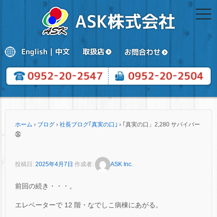
togg
navi
ホーム
›
ブログ
›
社長ブログ｢真実の口｣
›
｢真実の口」2,280 サバイバー
㊱
投稿日:
2025年4月7日
作成者:
ASK Inc.
前回の続き・・・。
エレベーターで 12 階・なでしこ病棟にあがる。