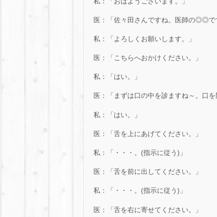
私：「おはようございます。」
医：「佐々田さんですね。医師の◎◎で
私：「よろしくお願いします。」
医：「こちらへおかけください。」
私：「はい。」
医：「まずは口の中を診ますね～。口を
私：「はい。」
医：「舌を上にあげてください。」
私：「・・・。(指示に従う)」
医：「舌を前に出してください。」
私：「・・・。(指示に従う)」
医：「舌を右に寄せてください。」