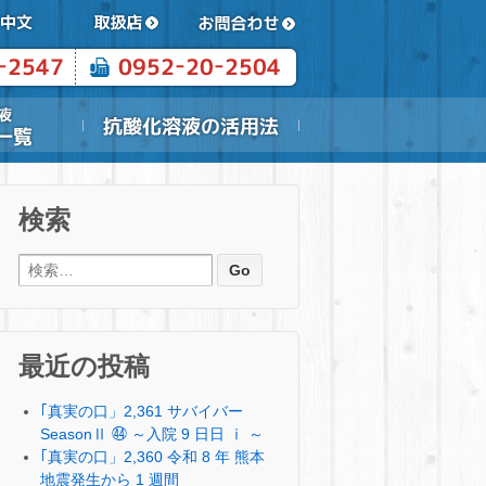
検索
検索:
最近の投稿
｢真実の口」2,361 サバイバー
SeasonⅡ ㊹ ～入院 9 日日 ⅰ ～
｢真実の口」2,360 令和 8 年 熊本
地震発生から 1 週間