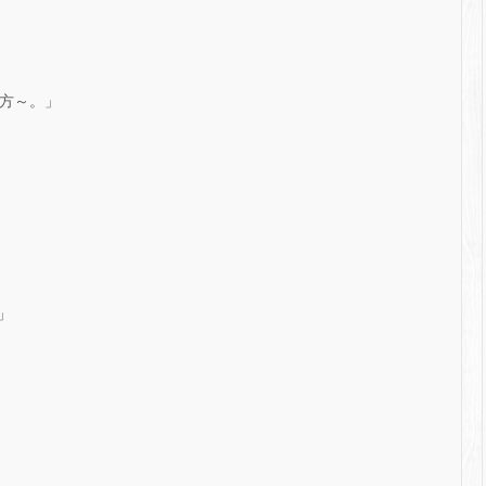
の方～。」
」