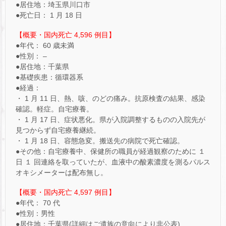
●居住地：埼玉県川口市
●死亡日： 1 月 18 日
【概要・国内死亡 4,596 例目】
●年代： 60 歳未満
●性別： –
●居住地：千葉県
●基礎疾患：循環器系
●経過：
・ 1 月 11 日、熱、咳、のどの痛み。抗原検査の結果、感染
確認。軽症。自宅療養。
・ 1 月 17 日、症状悪化。県が入院調整するものの入院先が
見つからず自宅療養継続。
・ 1 月 18 日、容態急変。搬送先の病院で死亡確認。
●その他：自宅療養中、保健所の職員が経過観察のために １
日 １ 回連絡を取っていたが、血液中の酸素濃度を測るパルス
オキシメーターは配布無し。
【概要・国内死亡 4,597 例目】
●年代： 70 代
●性別：男性
●居住地：千葉県(詳細はご遺族の意向により非公表)