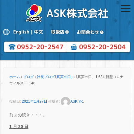
togg
navi
ホーム
›
ブログ
›
社長ブログ｢真実の口｣
›
｢真実の口」1,634 新型コロナ
ウィルス･･･146
投稿日:
2021年1月27日
作成者:
ASK Inc.
前回の続き・・・。
1 月 20 日