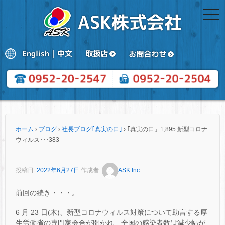
togg
navi
ホーム
›
ブログ
›
社長ブログ｢真実の口｣
›
｢真実の口」1,895 新型コロナ
ウィルス･･･383
投稿日:
2022年6月27日
作成者:
ASK Inc.
前回の続き・・・。
6 月 23 日(木)、新型コロナウィルス対策について助言する厚
生労働省の専門家会合が開かれ、全国の感染者数は減少幅が