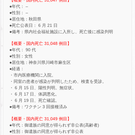
【概要・国内死亡 31,047 例目】
●年代： –
●性別： –
●居住地：秋田県
●死亡公表日： 6 月 21 日
●備考：県内社会福祉施設に入所し、死亡後に感染判明
【概要・国内死亡 31,048 例目】
●年代： 90 代
●性別：女性
●居住地：神奈川県川崎市麻生区
●経過：
・市内医療機関に入院。
・同室の患者が感染が判明したため、検査を受診。
・ 6 月 15 日、陽性判明。無症状。
・ 6 月 17 日、体調悪化。
・ 6 月 19 日、死亡確認。
●備考：ワクチン 3 回接種済み
【概要・国内死亡 31,049 例目】
●年代：御遺族の同意が得られず非公表(高齢者)
●性別：御遺族の同意が得られず非公表