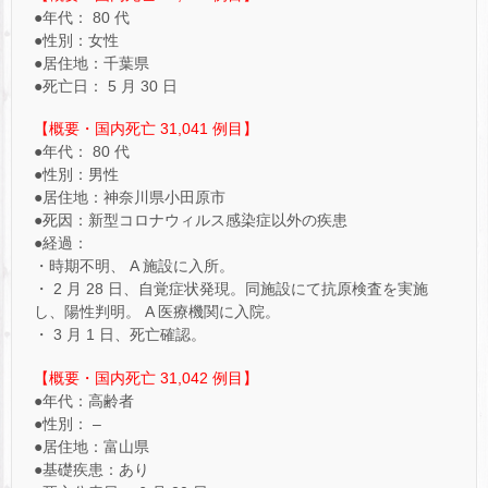
●年代： 80 代
●性別：女性
●居住地：千葉県
●死亡日： 5 月 30 日
【概要・国内死亡 31,041 例目】
●年代： 80 代
●性別：男性
●居住地：神奈川県小田原市
●死因：新型コロナウィルス感染症以外の疾患
●経過：
・時期不明、 A 施設に入所。
・ 2 月 28 日、自覚症状発現。同施設にて抗原検査を実施
し、陽性判明。 A 医療機関に入院。
・ 3 月 1 日、死亡確認。
【概要・国内死亡 31,042 例目】
●年代：高齢者
●性別： –
●居住地：富山県
●基礎疾患：あり