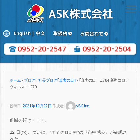
togg
navi
ホーム
›
ブログ
›
社長ブログ｢真実の口｣
›
｢真実の口」1,784 新型コロナ
ウィルス･･･279
投稿日:
2021年12月27日
作成者:
ASK Inc.
前回の続き・・・。
22 日(水)、ついに、“オミクロン株”の『市中感染』が確認さ
れた。