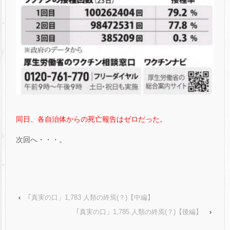
同日、各自治体からの死亡報告はゼロだった。
次回へ・・・。
‹
｢真実の口」1,783 人類の終焉(？)【中編】
｢真実の口」1,785 人類の終焉(？)【後編】
›