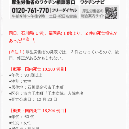
同日、石川県( 1 例)、福岡県( 1 例)より、 2 件の死亡報告が
(※注 1 )
あった
。
(※注 1 )
厚生労働省の発表では、 3 件となっているので、後
日、修正があるかもしれない。
【概要・国内死亡 18,203 例目】
●年代： 90 歳以上
●性別：女性
●居住地：石川県金沢市千木町
●区分：市内千木町『千木病院』入院患者
●死亡公表日： 12 月 23 日
【概要・国内死亡 18,204 例目】
●年代： 60 代
●性別：女性
●居住地：福岡県