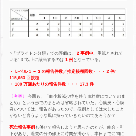
○「ブライトン分類」での評価は、
2 事例中
、重篤とされて
いる“ 3 ”以上に該当するのは
1 例
となっている。
・ レベル 1 ～ 3 の報告件数／推定接種回数・・・ 2 件/
115,653 回接種
・ 100 万回あたりの報告件数・・・ 17.3 件
〔考察〕
今回も、「血小板減少症を伴う血栓症についてのま
とめ」という形でのまとめは省略されていた。心筋炎・心膜
炎いついては、報告があったので、症例としては大したこと
がないと言うような風に持っていきたいのであろうか？
死亡報告事例
も併せて報告しようと思ったのだが、統合・引
下があり、過去の分の修正に時間が掛かり、本日までに間に