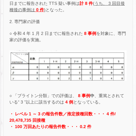
日までに報告された TTS 疑い事例は
計 8 件
(
うち、 3 回目接
種後の事例は
0 件
)
となった。
2. 専門家の評価
○ 令和 4 年 1 月 2 日までに報告された
8 事例
を対象に、専門
家の評価を実施。
○ 「ブライトン分類」での評価は、
8 事例
中
、重篤とされて
いる“ 3 ”以上に該当するのは
4 例
となっている。
・ レベル 1 ～ 3 の報告件数／推定接種回数・・・ 4 件/
20,478,735 回接種
・ 100 万回あたりの報告件数・・・ 0.2 件