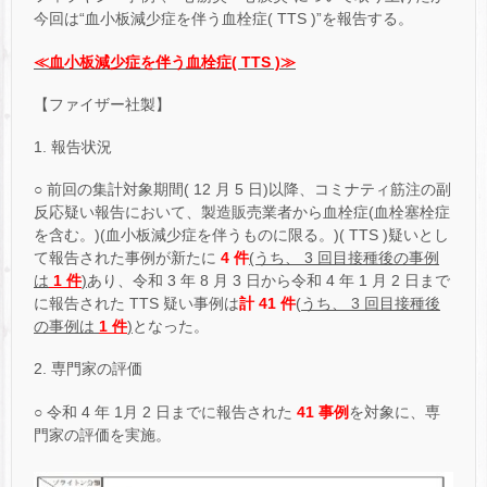
今回は“血小板減少症を伴う血栓症( TTS )”を報告する。
≪血小板減少症を伴う血栓症( TTS )≫
【ファイザー社製】
1. 報告状況
○ 前回の集計対象期間( 12 月 5 日)以降、コミナティ筋注の副
反応疑い報告において、製造販売業者から血栓症(血栓塞栓症
を含む。)(血小板減少症を伴うものに限る。)( TTS )疑いとし
て報告された事例が新たに
4
件
(うち、 3 回目接種後の事例
は
1 件
)
あり、令和 3 年 8 月 3 日から令和 4 年 1 月 2 日まで
に報告された TTS 疑い事例は
計 41 件
(
うち、 3 回目接種後
の事例は
1 件
)
となった。
2. 専門家の評価
○ 令和 4 年 1月 2 日までに報告された
41 事例
を対象に、専
門家の評価を実施。