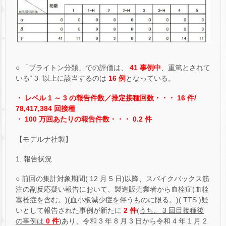
○ 「ブライトン分類」での評価は、
41 事例中
、重篤とされて
いる“ 3 ”以上に該当するのは
16 例
となっている。
・ レベル 1 ～ 3 の報告件数／推定接種回数・・・ 16 件/
78,417,384 回接種
・ 100 万回あたりの報告件数・・・ 0.2 件
【モデルナ社製】
1. 報告状況
○ 前回の集計対象期間( 12 月 5 日)以降、スパイクバックス筋
注の副反応疑い報告において、製造販売業者から血栓症(血栓
塞栓症を含む。)(血小板減少症を伴うものに限る。)( TTS )疑
いとして報告された事例が新たに
2 件
(うち、 3 回目接種後
の事例は
0 件
)
あり、令和 3 年 8 月 3 日から令和 4 年 1 月 2