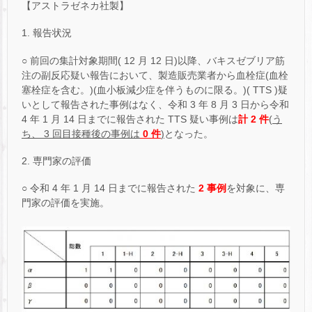
【アストラゼネカ社製】
1. 報告状況
○ 前回の集計対象期間( 12 月 12 日)以降、バキスゼブリア筋
注の副反応疑い報告において、製造販売業者から血栓症(血栓
塞栓症を含む。)(血小板減少症を伴うものに限る。)( TTS )疑
いとして報告された事例はなく、令和 3 年 8 月 3 日から令和
4 年 1 月 14 日までに報告された TTS 疑い事例は
計 2 件
(
う
ち、 3 回目接種後の事例は
0 件
)
となった。
2. 専門家の評価
○ 令和 4 年 1 月 14 日までに報告された
2 事例
を対象に、専
門家の評価を実施。