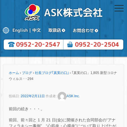
togg
navi
ホーム
›
ブログ
›
社長ブログ｢真実の口｣
›
｢真実の口」1,805 新型コロナ
ウィルス･･･294
投稿日:
2022年2月11日
作成者:
ASK Inc.
前回の続き・・・。
前回、前々回と 1 月 21 日(金)に開催された合同部会の“アナ
フィラキシー事例”、“心筋炎・心膜炎”について取り上げたが