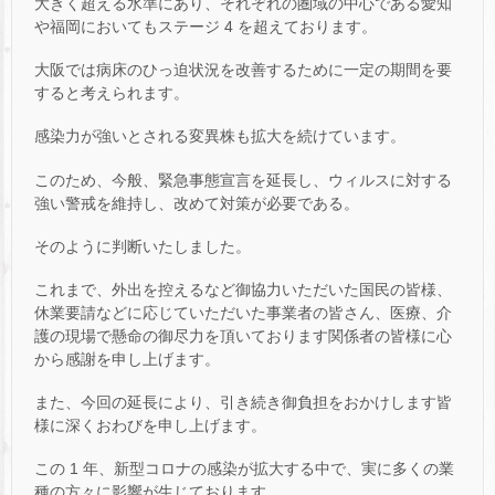
大きく超える水準にあり、それぞれの圏域の中心である愛知
や福岡においてもステージ 4 を超えております。
大阪では病床のひっ迫状況を改善するために一定の期間を要
すると考えられます。
感染力が強いとされる変異株も拡大を続けています。
このため、今般、緊急事態宣言を延長し、ウィルスに対する
強い警戒を維持し、改めて対策が必要である。
そのように判断いたしました。
これまで、外出を控えるなど御協力いただいた国民の皆様、
休業要請などに応じていただいた事業者の皆さん、医療、介
護の現場で懸命の御尽力を頂いております関係者の皆様に心
から感謝を申し上げます。
また、今回の延長により、引き続き御負担をおかけします皆
様に深くおわびを申し上げます。
この 1 年、新型コロナの感染が拡大する中で、実に多くの業
種の方々に影響が生じております。