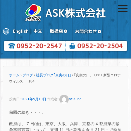
togg
navi
ホーム
›
ブログ
›
社長ブログ｢真実の口｣
›
｢真実の口」1,681 新型コロナ
ウィルス･･･184
投稿日:
2021年5月10日
作成者:
ASK Inc.
前回の続き・・・。
政府は、 7 日(金)、東京、大阪、兵庫、京都の 4 都府県の緊
急事態宣言について、来週 11 日の期限を今月 31 日まで延長