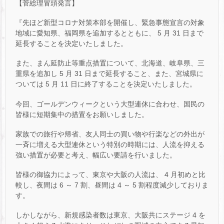
【菅総理冒頭発言】
『先ほど新型コロナ対策本部を開催し、緊急事態宣言の対象
地域に愛知県、福岡県を追加するとともに、 5 月 31 日まで
延長することを決定いたしました。
また、まん延防止等重点措置について、北海道、岐阜県、三
重県を追加し 5 月 31 日まで延長すること、また、宮城県に
ついては 5 月 11 日に終了することを決定いたしました。
今回、ゴールデンウィークという大型連休に合わせ、国民の
皆様に短期集中の措置をお願いしました。
家族での旅行や帰省、友人同士の買い物や行楽などの外出が
一斉に増える大型連休という特別の時期には、人流を抑える
強い措置が必要と考え、幅広い要請を行いました。
皆様の御協力によって、東京や大阪の人流は、 4 月初めと比
較し、夜間は 6 ～ 7 割、昼間は 4 ～ 5 割程度減少しておりま
す。
しかしながら、新規感染者数は東京、大阪共にステージ 4 を