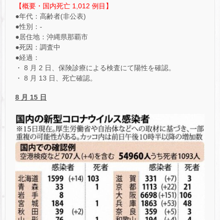
【概要・国内死亡 1,012 例目】
●年代：高齢者(非公表)
●性別：-
●居住地：沖縄県那覇市
●死因：調査中
●経過：
・ 8 月 2 日、保険診療による検査にて陽性を確認。
・ 8 月 13 日、死亡確認。
8
月 15 日