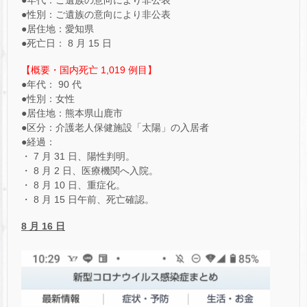
●性別：ご遺族の意向により非公表
●居住地：愛知県
●死亡日： 8 月 15 日
【概要・国内死亡 1,019 例目】
●年代： 90 代
●性別：女性
●居住地：熊本県山鹿市
●区分：介護老人保健施設「太陽」の入居者
●経過：
・ 7 月 31 日、陽性判明。
・ 8 月 2 日、医療機関へ入院。
・ 8 月 10 日、重症化。
・ 8 月 15 日午前、死亡確認。
8
月 16 日