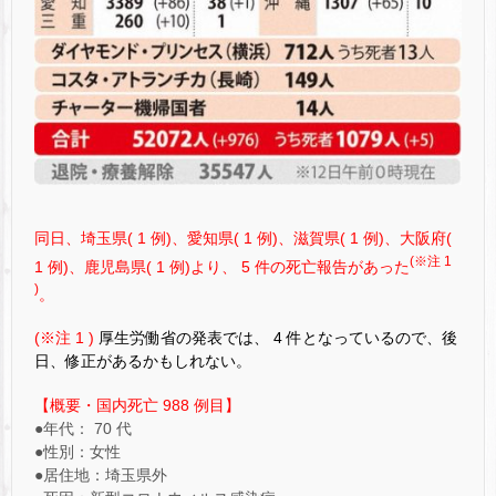
同日、埼玉県( 1 例)、愛知県( 1 例)、滋賀県( 1 例)、大阪府(
(※注 1
1 例)、鹿児島県( 1 例)より、 5 件の死亡報告があった
)
。
(※注 1 )
厚生労働省の発表では、 4 件となっているので、後
日、修正があるかもしれない。
【概要・国内死亡 988 例目】
●年代： 70 代
●性別：女性
●居住地：埼玉県外