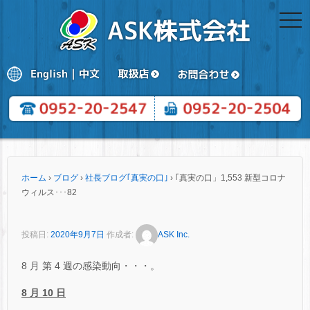
togg
navi
ホーム
›
ブログ
›
社長ブログ｢真実の口｣
›
｢真実の口」1,553 新型コロナ
ウィルス･･･82
投稿日:
2020年9月7日
作成者:
ASK Inc.
8 月 第 4 週の感染動向・・・。
8
月 10 日