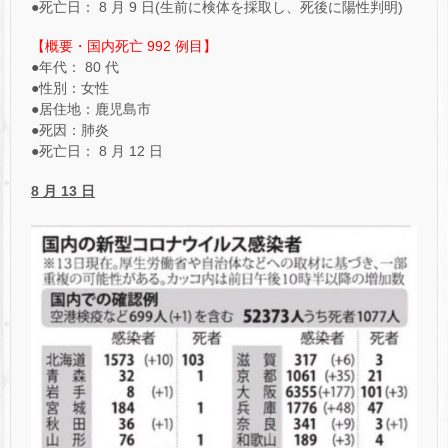
●死亡日： 8 月 9 日(生前に検体を採取し、死後に陽性判明)
【概要・国内死亡 992 例目】
●年代： 80 代
●性別：女性
●居住地：鹿児島市
●死因：肺炎
●死亡日： 8 月 12 日
8
月 13 日