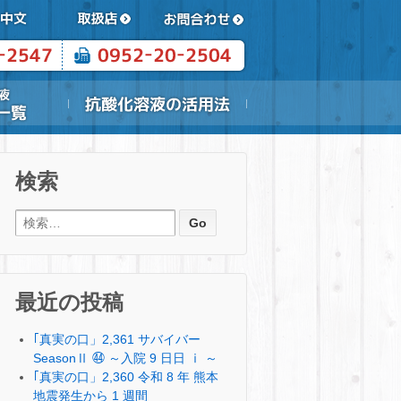
検索
検索:
最近の投稿
｢真実の口」2,361 サバイバー
SeasonⅡ ㊹ ～入院 9 日日 ⅰ ～
｢真実の口」2,360 令和 8 年 熊本
地震発生から 1 週間