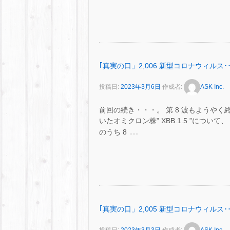
｢真実の口」2,006 新型コロナウィルス･･
投稿日:
2023年3月6日
作成者:
ASK Inc.
前回の続き・・・。 第 8 波もようや
いたオミクロン株‟ XBB.1.5 ”につい
…
のうち 8
｢真実の口」2,005 新型コロナウィルス･･
投稿日:
2023年3月3日
作成者:
ASK Inc.