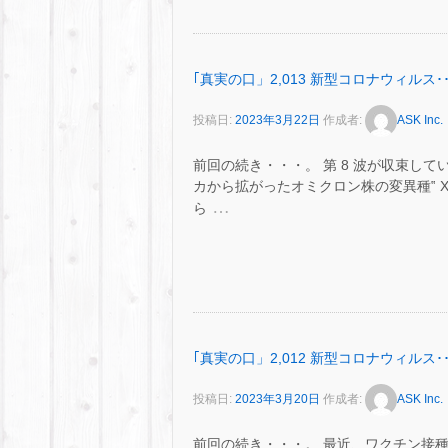
｢真実の口」2,013 新型コロナウィルス･･
投稿日:
2023年3月22日
作成者:
ASK Inc.
前回の続き・・・。 第 8 波が収束し
カから拡がったオミクロン株の変異種‟ XBB.
…
ら
｢真実の口」2,012 新型コロナウィルス･･
投稿日:
2023年3月20日
作成者:
ASK Inc.
前回の続き・・・。 最近、ワクチン接種後