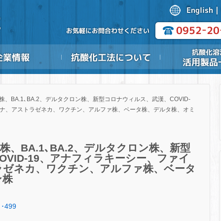
BA.1､BA.2、デルタクロン株、新型コロナウィルス、武漢、COVID-
ルナ、アストラゼネカ、ワクチン、アルファ株、ベータ株、デルタ株、オミ
、BA.1､BA.2、デルタクロン株、新型
VID-19、アナフィラキーシー、ファイ
ラゼネカ、ワクチン、アルファ株、ベータ
ン株
･499