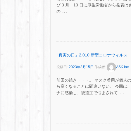
び 3 月 10 日に厚生労働省から発表はさ
…
の
｢真実の口」2,010 新型コロナウィルス･･
投稿日:
2023年3月15日
作成者:
ASK Inc.
前回の続き・・・。 マスク着用が個人
ら高くなることは間違いない。 今回は
…
ナに感染し、後遺症で悩まされて