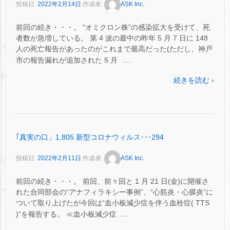
投稿日:
2022年2月14日
作成者:
ASK Inc.
前回の続き・・・。 “オミクロン株”の感染拡大を受けて、死
者数が急増している。 第 4 波の最中の昨年 5 月 7 日に 148
人の死亡報告があったのがこれまで最高だった(ただし、神戸
…
市の報告漏れが追加された 5 月
続きを読む ›
｢真実の口」1,805 新型コロナウィルス･･･294
投稿日:
2022年2月11日
作成者:
ASK Inc.
前回の続き・・・。 前回、前々回と 1 月 21 日(金)に開催さ
れた合同部会の“アナフィラキシー事例”、“心筋炎・心膜炎”に
ついて取り上げたが今回は“血小板減少症を伴う血栓症( TTS
…
)”を報告する。 ≪血小板減少症