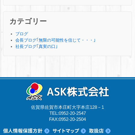
カテゴリー
ブログ
会長ブログ｢無限の可能性を信じて・・・｣
社長ブログ｢真実の口｣
佐賀県佐賀市本庄町大字本庄128－1
TEL:0952-20-2547
FAX:0952-20-2504