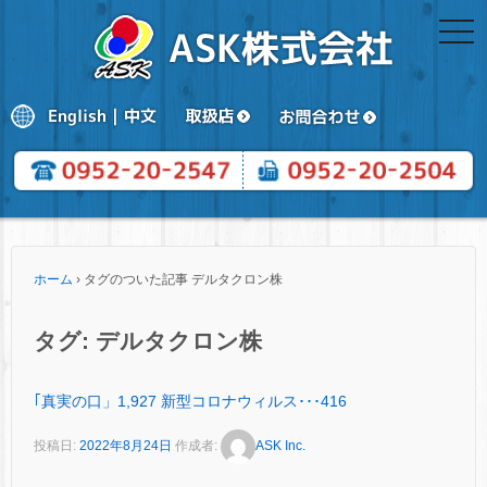
togg
navi
ホーム
›
タグのついた記事 デルタクロン株
タグ:
デルタクロン株
｢真実の口」1,927 新型コロナウィルス･･･416
投稿日:
2022年8月24日
作成者:
ASK Inc.