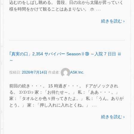
込むのをしばし眺める。 普段、日の出から太陽が昇っていく
…
様を時間をかけて観ることはあまりない。 ホ
続きを読む ›
｢真実の口」2,354 サバイバー SeasonⅡ㊴ ～入院 7 日日 ⅲ
～
投稿日:
2026年7月14日
作成者:
ASK Inc.
前回の続き・・・。 15 時過ぎ・・・。 ドアがノックされ
る。 ｺﾝｺﾝｺﾝ♪ 家：「お待たせ～。」 私：「ああ・・・。」
家：「タオルとか色々持ってきたよ。」 私：「うん。ありが
…
とう。」 家：「押し入れに入れとくね。」
続きを読む ›