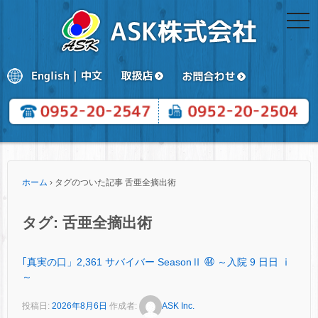
togg
navi
ホーム
›
タグのついた記事 舌亜全摘出術
タグ:
舌亜全摘出術
｢真実の口」2,361 サバイバー SeasonⅡ ㊹ ～入院 9 日日 ⅰ
～
投稿日:
2026年8月6日
作成者:
ASK Inc.