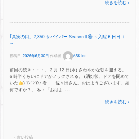
続きを読む ›
｢真実の口」2,350 サバイバー SeasonⅡ㉟ ～入院 6 日日 ⅰ
～
投稿日:
2026年6月30日
作成者:
ASK Inc.
前回の続き・・・。 2 月 12 日(水) さわやかな朝を迎える。
6 時半くらいにドアがノックされる。 (消灯後、ドアを閉めて
いた
) ｺﾝｺﾝｺﾝ♪ 看：「佐々田さん。おはようございます。如
…
何ですか？」 私：「おはよ
続きを読む ›
‹ 古い投稿