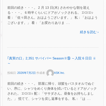
前回の続き・・・。 2 月 13 日(木) さわやかな朝を迎え
る・・・。 6 時半くらいにドアがノックされる。 ｺﾝｺﾝｺﾝ♪
看：「佐々田さん。おはようございます。」 私：「おはよう
…
ございます。」 看：「お変わりありま
続きを読む ›
｢真実の口」2,351 サバイバー SeasonⅡ㊱ ～入院 6 日日 ⅱ
～
投稿日:
2026年7月2日
作成者:
ASK Inc.
前回の続き・・・。 部屋に帰り、頭髪をバスタオルでぬぐ
い、序に、シャツをめくり身体を拭いているとドアがノック
された。 ｺﾝｺﾝｺﾝ♪ 配：「ササダさん。昼食をお持ちしまし
…
た。」 慌てて、シャツを戻し返事をする。 私：「は