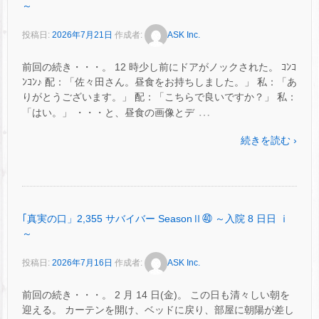
～
投稿日:
2026年7月21日
作成者:
ASK Inc.
前回の続き・・・。 12 時少し前にドアがノックされた。 ｺﾝｺ
ﾝｺﾝ♪ 配：「佐々田さん。昼食をお持ちしました。」 私：「あ
りがとうございます。」 配：「こちらで良いですか？」 私：
…
「はい。」 ・・・と、昼食の画像とデ
続きを読む ›
｢真実の口」2,355 サバイバー SeasonⅡ㊵ ～入院 8 日日 ⅰ
～
投稿日:
2026年7月16日
作成者:
ASK Inc.
前回の続き・・・。 2 月 14 日(金)。 この日も清々しい朝を
迎える。 カーテンを開け、ベッドに戻り、部屋に朝陽が差し