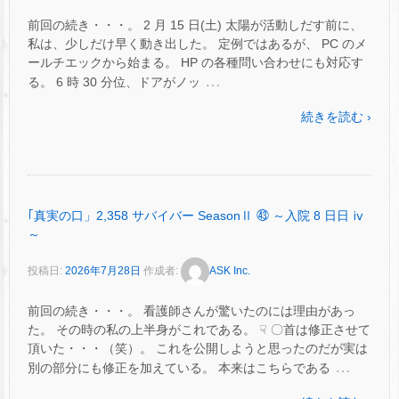
前回の続き・・・。 2 月 15 日(土) 太陽が活動しだす前に、
私は、少しだけ早く動き出した。 定例ではあるが、 PC のメ
ールチエックから始まる。 HP の各種問い合わせにも対応す
…
る。 6 時 30 分位、ドアがノッ
続きを読む ›
｢真実の口」2,358 サバイバー SeasonⅡ ㊸ ～入院 8 日日 ⅳ
～
投稿日:
2026年7月28日
作成者:
ASK Inc.
前回の続き・・・。 看護師さんが驚いたのには理由があっ
た。 その時の私の上半身がこれである。 ☟ 〇首は修正させて
頂いた・・・（笑）。 これを公開しようと思ったのだが実は
…
別の部分にも修正を加えている。 本来はこちらである