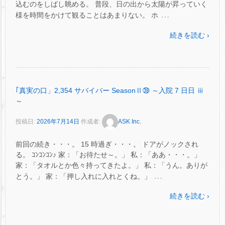
込むのをしばし眺める。 普段、日の出から太陽が昇っていく
…
様を時間をかけて観ることはあまりない。 ホ
続きを読む ›
｢真実の口」2,354 サバイバー SeasonⅡ㊴ ～入院 7 日日 ⅲ
～
投稿日:
2026年7月14日
作成者:
ASK Inc.
前回の続き・・・。 15 時過ぎ・・・。 ドアがノックされ
る。 ｺﾝｺﾝｺﾝ♪ 家：「お待たせ～。」 私：「ああ・・・。」
家：「タオルとか色々持ってきたよ。」 私：「うん。ありが
…
とう。」 家：「押し入れに入れとくね。」
続きを読む ›