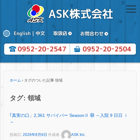
togg
navi
ホーム
›
タグのついた記事 領域
タグ:
領域
｢真実の口」2,361 サバイバー SeasonⅡ ㊹ ～入院 9 日日 ⅰ
～
投稿日:
2026年8月6日
作成者:
ASK Inc.