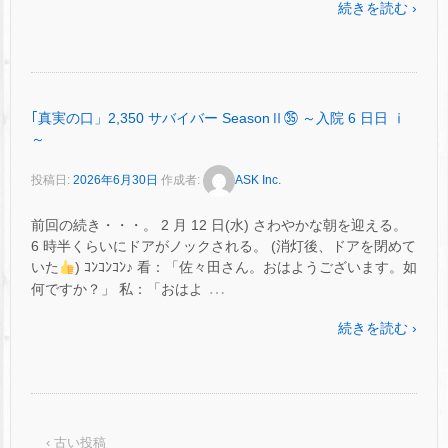
続きを読む ›
｢真実の口」2,350 サバイバー SeasonⅡ㉟ ～入院 6 日日 ⅰ
～
投稿日:
2026年6月30日
作成者:
ASK Inc.
前回の続き・・・。 2 月 12 日(水) さわやかな朝を迎える。
6 時半くらいにドアがノックされる。 (消灯後、ドアを閉めて
いた
) ｺﾝｺﾝｺﾝ♪ 看：「佐々田さん。おはようございます。如
…
何ですか？」 私：「おはよ
続きを読む ›
‹ 古い投稿