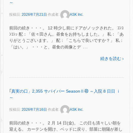
～
投稿日:
2026年7月21日
作成者:
ASK Inc.
前回の続き・・・。 12 時少し前にドアがノックされた。 ｺﾝｺ
ﾝｺﾝ♪ 配：「佐々田さん。昼食をお持ちしました。」 私：「あ
りがとうございます。」 配：「こちらで良いですか？」 私：
…
「はい。」 ・・・と、昼食の画像とデ
続きを読む ›
｢真実の口」2,355 サバイバー SeasonⅡ㊵ ～入院 8 日日 ⅰ
～
投稿日:
2026年7月16日
作成者:
ASK Inc.
前回の続き・・・。 2 月 14 日(金)。 この日も清々しい朝を
迎える。 カーテンを開け、ベッドに戻り、部屋に朝陽が差し