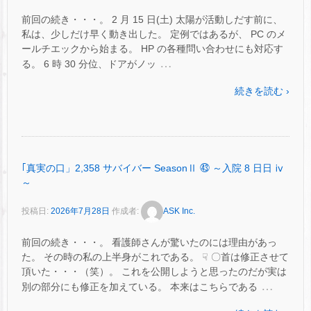
前回の続き・・・。 2 月 15 日(土) 太陽が活動しだす前に、
私は、少しだけ早く動き出した。 定例ではあるが、 PC のメ
ールチエックから始まる。 HP の各種問い合わせにも対応す
…
る。 6 時 30 分位、ドアがノッ
続きを読む ›
｢真実の口」2,358 サバイバー SeasonⅡ ㊸ ～入院 8 日日 ⅳ
～
投稿日:
2026年7月28日
作成者:
ASK Inc.
前回の続き・・・。 看護師さんが驚いたのには理由があっ
た。 その時の私の上半身がこれである。 ☟ 〇首は修正させて
頂いた・・・（笑）。 これを公開しようと思ったのだが実は
…
別の部分にも修正を加えている。 本来はこちらである