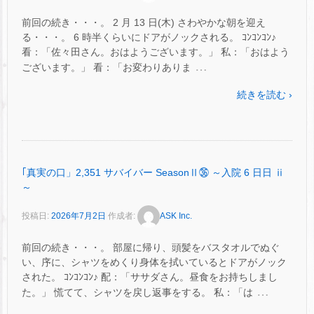
前回の続き・・・。 2 月 13 日(木) さわやかな朝を迎え
る・・・。 6 時半くらいにドアがノックされる。 ｺﾝｺﾝｺﾝ♪
看：「佐々田さん。おはようございます。」 私：「おはよう
…
ございます。」 看：「お変わりありま
続きを読む ›
｢真実の口」2,351 サバイバー SeasonⅡ㊱ ～入院 6 日日 ⅱ
～
投稿日:
2026年7月2日
作成者:
ASK Inc.
前回の続き・・・。 部屋に帰り、頭髪をバスタオルでぬぐ
い、序に、シャツをめくり身体を拭いているとドアがノック
された。 ｺﾝｺﾝｺﾝ♪ 配：「ササダさん。昼食をお持ちしまし
…
た。」 慌てて、シャツを戻し返事をする。 私：「は