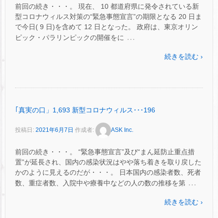
前回の続き・・・。 現在、 10 都道府県に発令されている新
型コロナウィルス対策の“緊急事態宣言”の期限となる 20 日ま
で今日( 9 日)を含めて 12 日となった。 政府は、東京オリン
…
ピック・パラリンピックの開催をに
続きを読む ›
｢真実の口」1,693 新型コロナウィルス･･･196
投稿日:
2021年6月7日
作成者:
ASK Inc.
前回の続き・・・。 “緊急事態宣言”及び“まん延防止重点措
置”が延長され、国内の感染状況はやや落ち着きを取り戻した
かのように見えるのだが・・・。 日本国内の感染者数、死者
…
数、重症者数、入院中や療養中などの人の数の推移を第
続きを読む ›