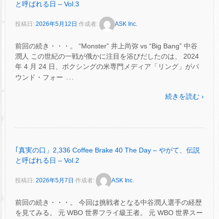
と呼ばれる日 – Vol.3
投稿日:
2026年5月12日
作成者:
ASK Inc.
前回の続き・・・。 “Monster” 井上尚弥 vs “Big Bang” 中谷
潤人 この世紀の一戦が俄かに注目を浴びだしたのは、 2024
年 4 月 24 日、ボクシングの米専門メディア「リング」がパ
…
ウンド・フォー
続きを読む ›
｢真実の口」2,336 Coffee Brake 40 The Day – やがて、伝説
と呼ばれる日 – Vol.2
投稿日:
2026年5月7日
作成者:
ASK Inc.
前回の続き・・・。 今回は挑戦者となる中谷潤人選手の経歴
を見てみる。 元 WBO 世界フライ級王者。 元 WBO 世界スー