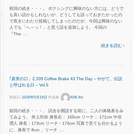
前回の続き・・・。 ボクシングに興味のない方には、どうで
も良い話かもしれないが、どうしても語っておきたかったの
で長きにわたり投稿してしまったのだが、今回は興味のない
人でも「へ～っ！」と思う話を追加しよう。 今回の
…
『The
続きを読む ›
｢真実の口」2,339 Coffee Brake 43 The Day – やがて、伝説
と呼ばれる日 – Vol.5
投稿日:
2026年5月19日
作成者:
ASK Inc.
前回の続き・・・。 試合を開設する前に、二人の体格差をみ
てみよう。 井上尚弥 身長右： 165cm リーチ： 171cm 中谷
潤人 身長：173cm リーチ・174cm 写真で見ても分かるよう
…
に、身長で 8cm 、リーチ