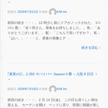
～
投稿日:
2026年7月21日
作成者:
ASK Inc.
前回の続き・・・。 12 時少し前にドアがノックされた。 ｺﾝｺ
ﾝｺﾝ♪ 配：「佐々田さん。昼食をお持ちしました。」 私：「あ
りがとうございます。」 配：「こちらで良いですか？」 私：
…
「はい。」 ・・・と、昼食の画像とデ
続きを読む ›
｢真実の口」2,355 サバイバー SeasonⅡ㊵ ～入院 8 日日 ⅰ
～
投稿日:
2026年7月16日
作成者:
ASK Inc.
前回の続き・・・。 2 月 14 日(金)。 この日も清々しい朝を
迎える。 カーテンを開け、ベッドに戻り、部屋に朝陽が差し