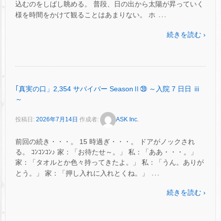
込むのをしばし眺める。 普段、日の出から太陽が昇っていく
…
様を時間をかけて観ることはあまりない。 ホ
続きを読む ›
｢真実の口」2,354 サバイバー SeasonⅡ㊴ ～入院 7 日日 ⅲ
～
投稿日:
2026年7月14日
作成者:
ASK Inc.
前回の続き・・・。 15 時過ぎ・・・。 ドアがノックされ
る。 ｺﾝｺﾝｺﾝ♪ 家：「お待たせ～。」 私：「ああ・・・。」
家：「タオルとか色々持ってきたよ。」 私：「うん。ありが
…
とう。」 家：「押し入れに入れとくね。」
続きを読む ›