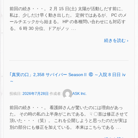
前回の続き・・・。 2 月 15 日(土) 太陽が活動しだす前に、
私は、少しだけ早く動き出した。 定例ではあるが、 PC のメ
ールチエックから始まる。 HP の各種問い合わせにも対応す
…
る。 6 時 30 分位、ドアがノッ
続きを読む ›
｢真実の口」2,358 サバイバー SeasonⅡ ㊸ ～入院 8 日日 ⅳ
～
投稿日:
2026年7月28日
作成者:
ASK Inc.
前回の続き・・・。 看護師さんが驚いたのには理由があっ
た。 その時の私の上半身がこれである。 ☟ 〇首は修正させて
頂いた・・・（笑）。 これを公開しようと思ったのだが実は
…
別の部分にも修正を加えている。 本来はこちらである