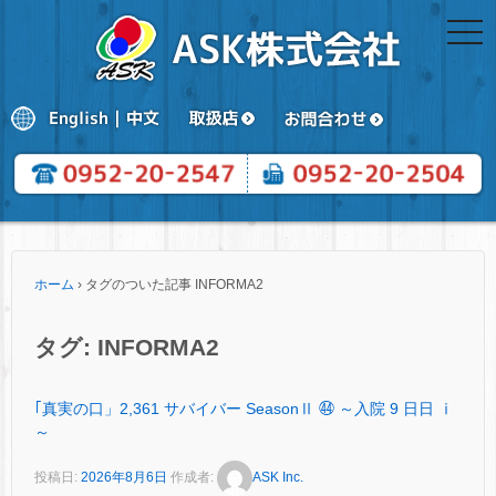
togg
navi
ホーム
›
タグのついた記事 INFORMA2
タグ:
INFORMA2
｢真実の口」2,361 サバイバー SeasonⅡ ㊹ ～入院 9 日日 ⅰ
～
投稿日:
2026年8月6日
作成者:
ASK Inc.