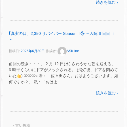
続きを読む ›
｢真実の口」2,350 サバイバー SeasonⅡ㉟ ～入院 6 日日 ⅰ
～
投稿日:
2026年6月30日
作成者:
ASK Inc.
前回の続き・・・。 2 月 12 日(水) さわやかな朝を迎える。
6 時半くらいにドアがノックされる。 (消灯後、ドアを閉めて
いた
) ｺﾝｺﾝｺﾝ♪ 看：「佐々田さん。おはようございます。如
…
何ですか？」 私：「おはよ
続きを読む ›
‹ 古い投稿