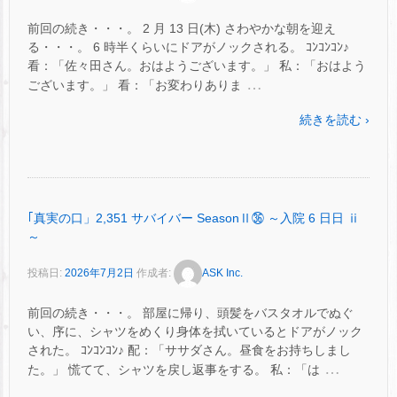
前回の続き・・・。 2 月 13 日(木) さわやかな朝を迎え
る・・・。 6 時半くらいにドアがノックされる。 ｺﾝｺﾝｺﾝ♪
看：「佐々田さん。おはようございます。」 私：「おはよう
…
ございます。」 看：「お変わりありま
続きを読む ›
｢真実の口」2,351 サバイバー SeasonⅡ㊱ ～入院 6 日日 ⅱ
～
投稿日:
2026年7月2日
作成者:
ASK Inc.
前回の続き・・・。 部屋に帰り、頭髪をバスタオルでぬぐ
い、序に、シャツをめくり身体を拭いているとドアがノック
された。 ｺﾝｺﾝｺﾝ♪ 配：「ササダさん。昼食をお持ちしまし
…
た。」 慌てて、シャツを戻し返事をする。 私：「は