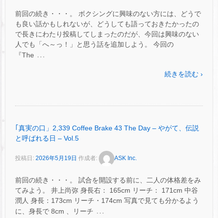
前回の続き・・・。 ボクシングに興味のない方には、どうで
も良い話かもしれないが、どうしても語っておきたかったの
で長きにわたり投稿してしまったのだが、今回は興味のない
人でも「へ～っ！」と思う話を追加しよう。 今回の
…
『The
続きを読む ›
｢真実の口」2,339 Coffee Brake 43 The Day – やがて、伝説
と呼ばれる日 – Vol.5
投稿日:
2026年5月19日
作成者:
ASK Inc.
前回の続き・・・。 試合を開設する前に、二人の体格差をみ
てみよう。 井上尚弥 身長右： 165cm リーチ： 171cm 中谷
潤人 身長：173cm リーチ・174cm 写真で見ても分かるよう
…
に、身長で 8cm 、リーチ