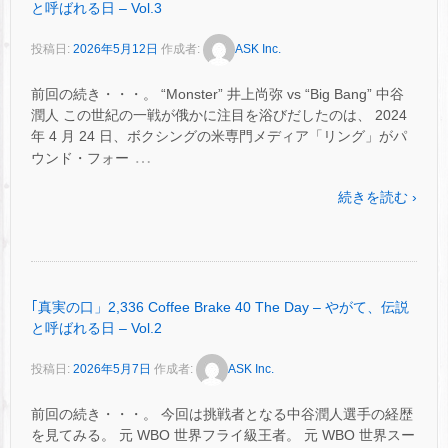
と呼ばれる日 – Vol.3
投稿日:
2026年5月12日
作成者:
ASK Inc.
前回の続き・・・。 “Monster” 井上尚弥 vs “Big Bang” 中谷
潤人 この世紀の一戦が俄かに注目を浴びだしたのは、 2024
年 4 月 24 日、ボクシングの米専門メディア「リング」がパ
…
ウンド・フォー
続きを読む ›
｢真実の口」2,336 Coffee Brake 40 The Day – やがて、伝説
と呼ばれる日 – Vol.2
投稿日:
2026年5月7日
作成者:
ASK Inc.
前回の続き・・・。 今回は挑戦者となる中谷潤人選手の経歴
を見てみる。 元 WBO 世界フライ級王者。 元 WBO 世界スー