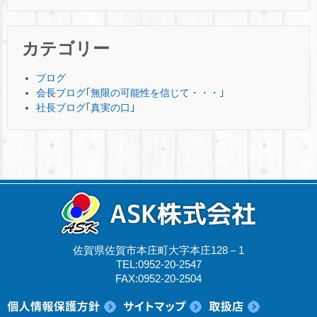
カテゴリー
ブログ
会長ブログ｢無限の可能性を信じて・・・｣
社長ブログ｢真実の口｣
佐賀県佐賀市本庄町大字本庄128－1
TEL:0952-20-2547
FAX:0952-20-2504