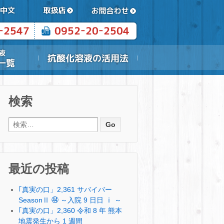
検索
検索:
最近の投稿
｢真実の口」2,361 サバイバー
SeasonⅡ ㊹ ～入院 9 日日 ⅰ ～
｢真実の口」2,360 令和 8 年 熊本
地震発生から 1 週間