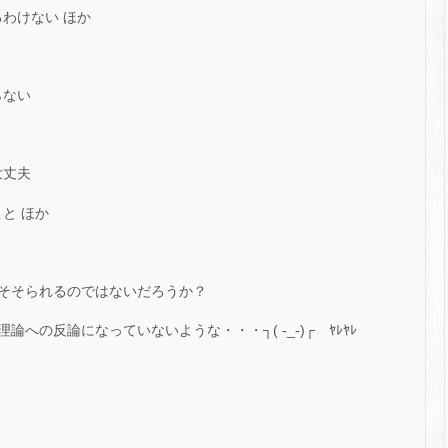
るわけない ほか
らない
大丈夫
と ほか
そそられるのではないだろうか？
への反論になっていないような・・・┐( -_-)┌ ﾔﾚﾔﾚ