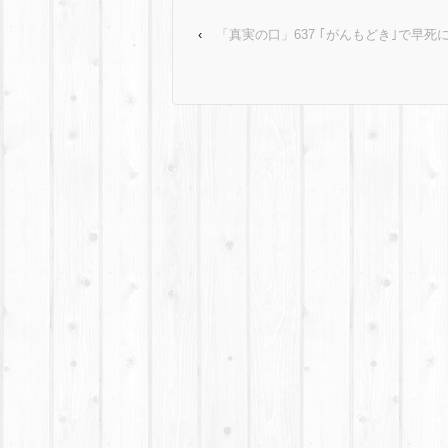
‹
「真実の口」637 ｢がんもどき｣で早