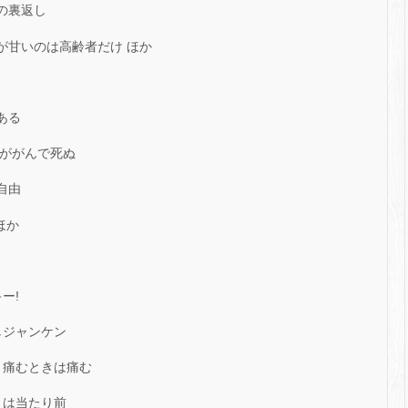
の裏返し
が甘いのは高齢者だけ ほか
ある
人ががんで死ぬ
自由
ほか
ー!
しジャンケン
、痛むときは痛む
」は当たり前