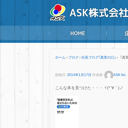
ホーム
›
ブログ
›
社長ブログ｢真実の口｣
›
「真実
投稿日:
2014年1月17日
作成者:
ASK Inc.
こんな本を見つけた・・・ヾ(*´∀｀)ノ