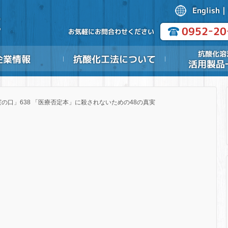
の口」638 「医療否定本」に殺されないための48の真実