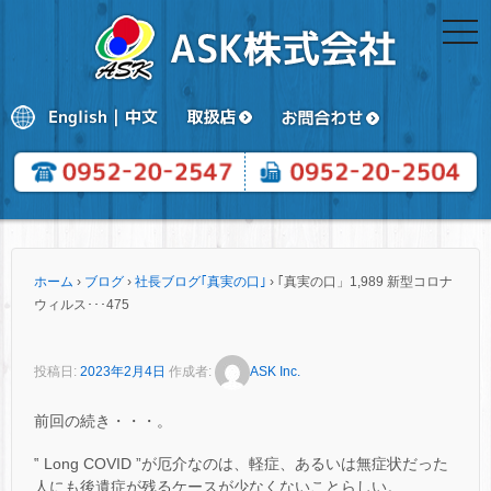
togg
navi
ホーム
›
ブログ
›
社長ブログ｢真実の口｣
›
｢真実の口」1,989 新型コロナ
ウィルス･･･475
投稿日:
2023年2月4日
作成者:
ASK Inc.
前回の続き・・・。
‟ Long COVID ”が厄介なのは、軽症、あるいは無症状だった
人にも後遺症が残るケースが少なくないことらしい。