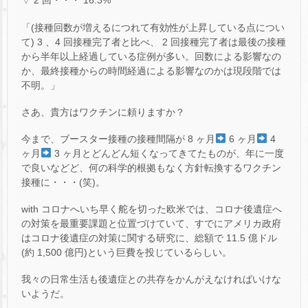
▽ 2 回・・・ 16.3%
「(接種回数が増えるにつれて有効性が上昇している点につい
て) 3 、4 回接種完了者と比べ、 2 回接種完了者は最後の接種
から半年以上経過している症例が多い。回数による影響なの
か、最終接種からの時間経過による影響なのかは現段階では
不明。」
さあ、貴方はワクチンに頼りますか？
今まで、ブースター接種の接種間隔が 8 ヶ月
6 ヶ月
4
ヶ月
3 ヶ月とどんどん短くなってきてたものが、年に一度
で良いなどど、何の科学的根拠もなく方針転換するワクチン
接種に・・・(笑)。
with コロナへいち早く舵を切った欧米では、コロナ後遺症へ
の対策を最重要課題と位置づけていて、すでにアメリカ政府
はコロナ後遺症の対策に関する研究に、総額で 11.5 億ドル
(約 1,500 億円)という巨費を投じているらしい。
我々の日常生活も後遺症との共存をかんがえなければいけな
いようだ。